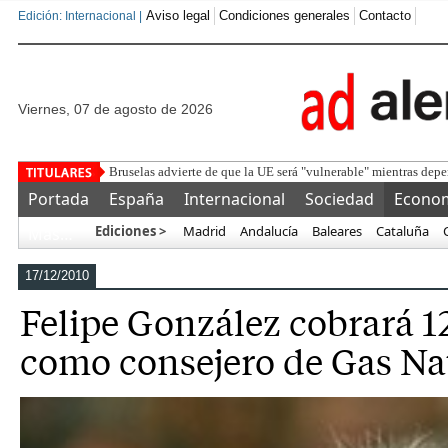
Aviso legal
Condiciones generales
Contacto
Edición: Internacional |
viernes, 07 de agosto de 2026
Detenido un marro
Portada
España
Internacional
Sociedad
Econo
Ediciones >
Madrid
Andalucía
Baleares
Cataluña
Más…
17/12/2010
Felipe González cobrará 1
como consejero de Gas Na