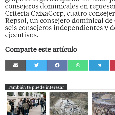
consejeros dominicales en represe
Criteria CaixaCorp, cuatro conseje
Repsol, un consejero dominical de
seis consejeros independientes y d
ejecutivos.
Comparte este artículo
Compartir
Compartir
Compartir
Compartir
Compartir
en
en
en
en
en
Email
Twitter
Facebook
WhatsApp
Telegram
También te puede interesar