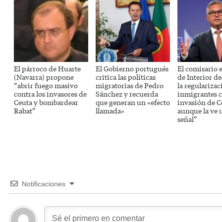
El párroco de Huarte
El Gobierno portugués
El comisario 
(Navarra) propone
critica las políticas
de Interior d
“abrir fuego masivo
migratorias de Pedro
la regularizac
contra los invasores de
Sánchez y recuerda
inmigrantes c
Ceuta y bombardear
que generan un «efecto
invasión de C
Rabat”
llamada»
aunque la ve 
señal”
Notificaciones