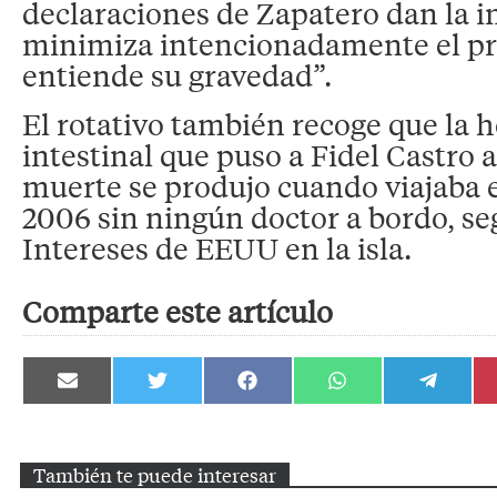
declaraciones de Zapatero dan la 
minimiza intencionadamente el p
entiende su gravedad”.
El rotativo también recoge que la 
intestinal que puso a Fidel Castro a
muerte se produjo cuando viajaba 
2006 sin ningún doctor a bordo, se
Intereses de EEUU en la isla.
Comparte este artículo
Compartir
Compartir
Compartir
Compartir
Compartir
en
en
en
en
en
Email
Twitter
Facebook
WhatsApp
Telegram
También te puede interesar