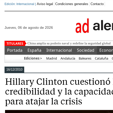
Aviso legal
Condiciones generales
Contacto
Edición: Internacional |
jueves, 06 de agosto de 2026
China amplía su poderío naval y redefine la seguridad global
Portada
España
Internacional
Sociedad
Econo
Ediciones >
Madrid
Andalucía
Baleares
Cataluña
Más…
16/12/2010
Hillary Clinton cuestionó 
credibilidad y la capacid
para atajar la crisis