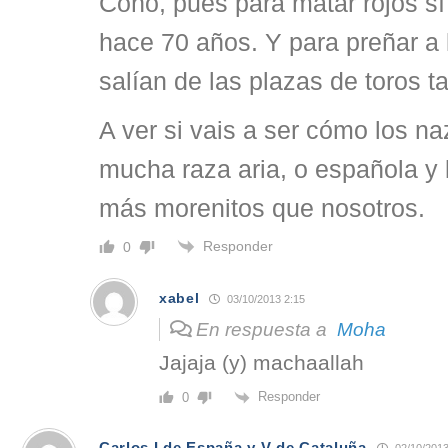
Coño, pues para matar rojos sí
hace 70 años. Y para preñar a 
salían de las plazas de toros t
A ver si vais a ser cómo los 
mucha raza aria, o española y 
más morenitos que nosotros.
Responder
0
xabel
03/10/2013 2:15
En respuesta a
Moha
Jajaja (y) machaallah
Responder
0
Carlos I de España y V de Cataluña