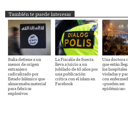
También te puede interesar
Italia detiene a un
La Fiscalía de Suecia
Una doctora c
menor de origen
lleva a juicio a un
que están lle
extranjero
jubilado de 65 años por
los hospitales
radicalizado por
una publicación
violadas y pa
Estado Islámico que
crítica con el islam en
con enfermed
almacenaba material
Facebook
«pueden ser
para fabricar
epidémicas»
explosivos