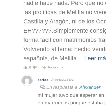
nadie hace nada. Pero que no
las prolificas de Melilla no vi
Castilla y Aragón, ni de los C
EH??????.Simplemente consig
forma facil con matrimonios fr
Volviendo al tema: hecho verid
española, de Melilla
…
Leer má
Responder
0
carlos
03/10/2013 1:42
En respuesta a
Alexander
mi mujer tuvo que esperar en
en marruecos porque estaba 