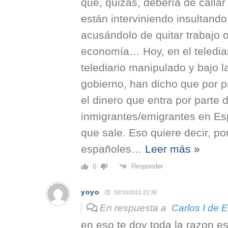
que, quizás, debería de callar
están interviniendo insultando
acusándolo de quitar trabajo 
economía… Hoy, en el telediar
telediario manipulado y bajo la
gobierno, han dicho que por 
el dinero que entra por parte 
inmigrantes/emigrantes en Es
que sale. Eso quiere decir, por
españoles
…
Leer más »
Responder
0
yoyo
02/10/2013 22:38
En respuesta a
Carlos I de 
en eso te doy toda la razon e