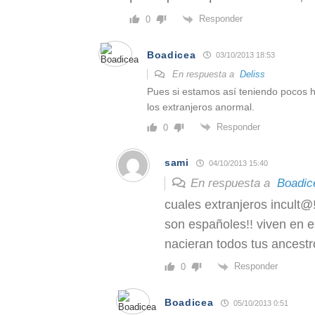
Responder
0
Boadicea
03/10/2013 18:53
En respuesta a
Deliss
Pues si estamos así teniendo pocos 
los extranjeros anormal.
Responder
0
sami
04/10/2013 15:40
En respuesta a
Boadic
cuales extranjeros incult@!
son españoles!! viven en 
nacieran todos tus ancestro
Responder
0
Boadicea
05/10/2013 0:51