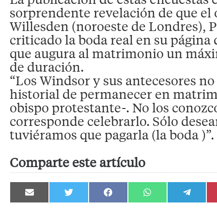
sorprendente revelación de que el 
Willesden (noroeste de Londres), 
criticado la boda real en su página
que augura al matrimonio un máxi
de duración.
“Los Windsor y sus antecesores no
historial de permanecer en matrim
obispo protestante-. No los conozc
corresponde celebrarlo. Sólo desea
tuviéramos que pagarla (la boda )”.
Comparte este artículo
Compartir
Compartir
Compartir
Compartir
Compartir
en
en
en
en
en
Email
Twitter
Facebook
WhatsApp
Telegram