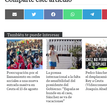
Compartir
Compartir
Compartir
Compartir
Compartir
en
en
en
en
en
Email
Twitter
Facebook
WhatsApp
Telegram
También te puede interesar
Preocupación por el
La prensa
Pedro Sánche
llamamiento en redes
internacional a la falta
el desplazami
sociales a una nueva
de sensibilidad del
Rey a Ceuta
entrada masiva en
presidente del
(Videocoment
Ceuta el 15 de agosto
Gobierno: “España se
Joaquín Abad
hunde en el caos,
Sánchez se va de
vacaciones”