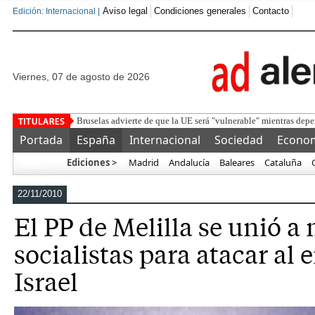
Aviso legal
Condiciones generales
Contacto
Edición: Internacional |
viernes, 07 de agosto de 2026
Detenido un marro
Portada
España
Internacional
Sociedad
Econo
Ediciones >
Madrid
Andalucía
Baleares
Cataluña
Más…
22/11/2010
El PP de Melilla se unió a
socialistas para atacar al
Israel