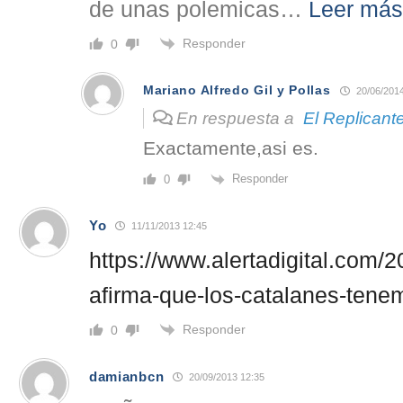
de unas polemicas
…
Leer más
Responder
0
Mariano Alfredo Gil y Pollas
20/06/2014
En respuesta a
El Replicant
Exactamente,asi es.
Responder
0
Yo
11/11/2013 12:45
https://www.alertadigital.com/2
afirma-que-los-catalanes-tenem
Responder
0
damianbcn
20/09/2013 12:35