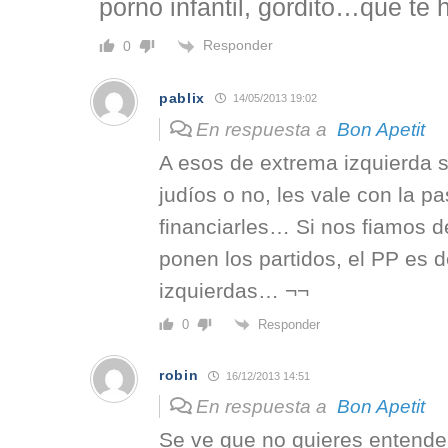
porno infantil, gordito…que te
Responder
0
pablix
14/05/2013 19:02
En respuesta a
Bon Apetit
A esos de extrema izquierda s
judíos o no, les vale con la p
financiarles… Si nos fiamos d
ponen los partidos, el PP es 
izquierdas… ¬¬
Responder
0
robin
16/12/2013 14:51
En respuesta a
Bon Apetit
Se ve que no quieres entende