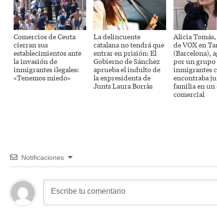
Comercios de Ceuta
La delincuente
Alicia Tomás,
cierran sus
catalana no tendrá que
de VOX en Ta
establecimientos ante
entrar en prisión: El
(Barcelona), 
la invasión de
Gobierno de Sánchez
por un grupo
inmigrantes ilegales:
aprueba el indulto de
inmigrantes 
«Tenemos miedo»
la expresidenta de
encontraba ju
Junts Laura Borràs
familia en un
comercial
Notificaciones