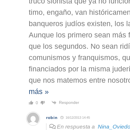
truco sionista que ya no funcio
timo, engaño, van históricamen
banqueros judíos existen, los l
Aunque los primero sean más f
que los segundos. No sean rid
comunismos y franquismos, q
financiados por la misma juder
que nos matemos entre nosotro
más »
Responder
0
robin
16/12/2013 14:45
En respuesta a
Nina_Ovied