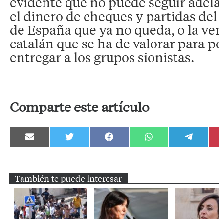
evidente que no puede seguir adel
el dinero de cheques y partidas de
de España que ya no queda, o la ve
catalán que se ha de valorar para 
entregar a los grupos sionistas.
Comparte este artículo
Compartir
Compartir
Compartir
Compartir
Compartir
en
en
en
en
en
Email
Twitter
Facebook
WhatsApp
Telegram
También te puede interesar