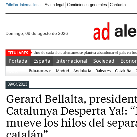
Aviso legal
Condiciones generales
Contacto
Edición: Internacional |
domingo, 09 de agosto de 2026
Uno de cada siete alemanes se plantea abandonar el país en los 
Portada
España
Internacional
Sociedad
Econo
Ediciones >
Madrid
Andalucía
Baleares
Cataluña
Más…
09/04/2013
Gerard Bellalta, presiden
Catalunya Desperta Ya!: 
mueve los hilos del sepa
catalán”