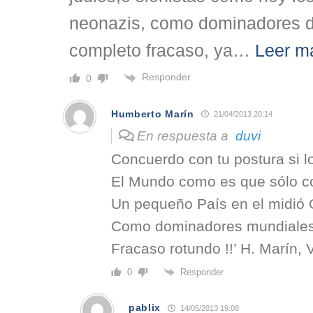
neonazis, como dominadores 
completo fracaso, ya
…
Leer m
Responder
0
Humberto Marín
21/04/2013 20:14
En respuesta a
duvi
Concuerdo con tu postura si 
El Mundo como es que sólo c
Un pequeño País en el midió
Como dominadores mundiale
Fracaso rotundo !!’ H. Marín
Responder
0
pablix
14/05/2013 19:08