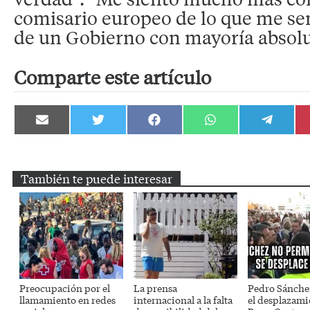
comisario europeo de lo que me se
de un Gobierno con mayoría absolu
Comparte este artículo
Compartir
Compartir
Compartir
Compartir
Compartir
en
en
en
en
en
Email
Twitter
Facebook
WhatsApp
Telegram
También te puede interesar
Preocupación por el
La prensa
Pedro Sánche
llamamiento en redes
internacional a la falta
el desplazami