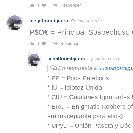
Responder
0
luispihormiguero
24/02/2013 20:49
P$O€ = Principal Sospechoso
Responder
0
luispihormiguero
24/02/2013 21:06
En respuesta a
luispihormig
* PP = Pijos Patéticos.
* IU = Idiotez Unida.
* CIU = Catalanes Ignorantes 
* ERC = Enigmatic Robbers of 
era inaceptable para ellos).
* UPyD = Unión Pasota y Dóci