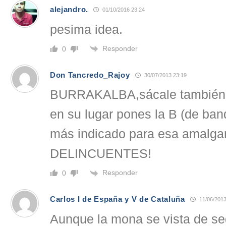
alejandro.
01/10/2016 23:24
pesima idea.
Responder
0
Don Tancredo_Rajoy
30/07/2013 23:19
BURRAKALBA,sácale también la
en su lugar pones la B (de ban
más indicado para esa amalg
DELINCUENTES!
Responder
0
Carlos I de España y V de Cataluña
11/06/2013
Aunque la mona se vista de s