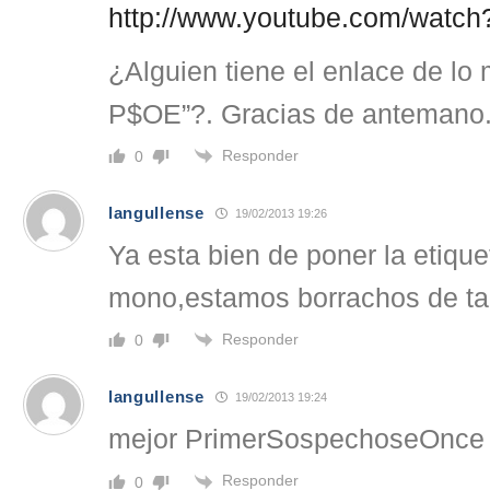
http://www.youtube.com/watc
¿Alguien tiene el enlace de lo
P$OE”?. Gracias de antemano
Responder
0
langullense
19/02/2013 19:26
Ya esta bien de poner la etique
mono,estamos borrachos de tan
Responder
0
langullense
19/02/2013 19:24
mejor PrimerSospechoseOnc
Responder
0