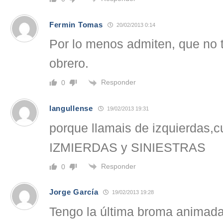
Fermin Tomas
20/02/2013 0:14
Por lo menos admiten, que no 
obrero.
Responder
0
langullense
19/02/2013 19:31
porque llamais de izquierdas,
IZMIERDAS y SINIESTRAS
Responder
0
Jorge García
19/02/2013 19:28
Tengo la última broma animada