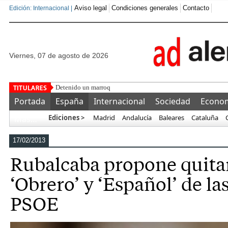
Aviso legal
Condiciones generales
Contacto
Edición: Internacional |
viernes, 07 de agosto de 2026
Detenido un marroquí tras golpear, secuestrar en un coche
Portada
España
Internacional
Sociedad
Econo
Ediciones >
Madrid
Andalucía
Baleares
Cataluña
Más…
17/02/2013
Rubalcaba propone quitar
‘Obrero’ y ‘Español’ de las
PSOE