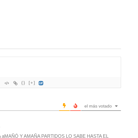
{}
[+]
el más votado
4
 aMAÑÓ Y AMAÑA PARTIDOS LO SABE HASTA EL