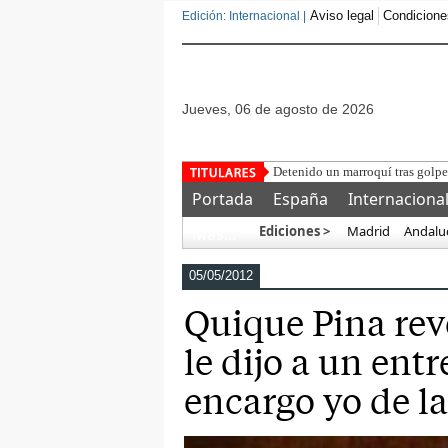
Aviso legal
Condicione
Edición: Internacional |
jueves, 06 de agosto de 2026
VOX presenta u
Portada
España
Internaciona
Ediciones >
Madrid
Andalu
Más…
05/05/2012
Quique Pina rev
le dijo a un ent
encargo yo de la