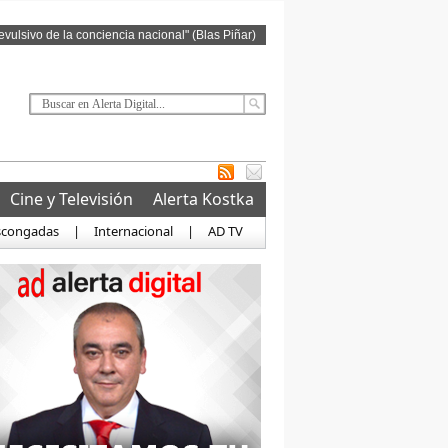
revulsivo de la conciencia nacional" (Blas Piñar)
Cine y Televisión
Alerta Kostka
scongadas
|
Internacional
|
AD TV