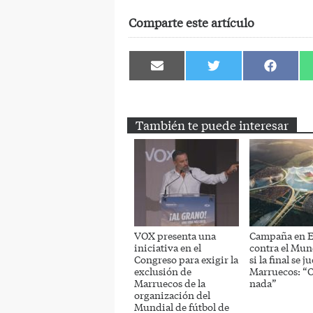
Comparte este artículo
Compartir
Compartir
Comparti
en
en
en
Email
Twitter
Facebook
También te puede interesar
VOX presenta una
Campaña en 
iniciativa en el
contra el Mun
Congreso para exigir la
si la final se j
exclusión de
Marruecos: “O 
Marruecos de la
nada”
organización del
Mundial de fútbol de