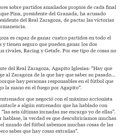
mores sobre partidos amañados propios de cada final
ique Pina, presidente del Granada, ha acusado
esidente del Real Zaragoza, de pactar las victorias
permanencia.
goza es capaz de ganar cuatro partidos en todo el
s y tienen seguro que pueden ganar los dos
s rivales, Racing y Getafe. Por ese tipo de cosas no
nte del Real Zaragoza, Agapito Iglesias: “Hay que
ge al Zaragoza de la que hay que saber su pasado…
porque hay personas responsables en el fútbol que
go la mano en el fuego por Agapito”.
n entrenador que negoció con el máximo accionista
untarle a algún entrenador que ha hablado con
 “las seis últimas jornadas me encargo yo de ellas”.
dor hablase, la verdad es que descubriríamos muchas
 el mundo del fútbol sabemos muchas cosas de las
ero sabes que hay cosas extrañas”.