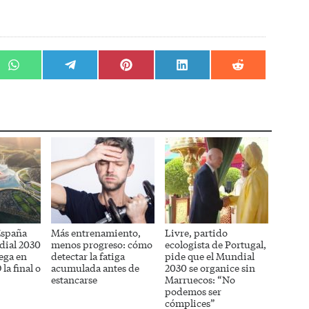
r
Compartir
Compartir
Compartir
Compartir
Compartir
en
en
en
en
en
WhatsApp
Telegram
Pinterest
LinkedIn
Reddit
España
Más entrenamiento,
Livre, partido
dial 2030
menos progreso: cómo
ecologista de Portugal,
uega en
detectar la fatiga
pide que el Mundial
la final o
acumulada antes de
2030 se organice sin
estancarse
Marruecos: “No
podemos ser
cómplices”