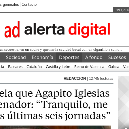
s generales
Contacto
Ads by
"AD, el 
l
Sociedad
Economía
Deportes
A fondo
Sucesos
cía
Baleares
Cataluña
Castilla y León
Reino de Valencia
Galicia
Va
REDACCION
| 12745 lecturas
ela que Agapito Iglesias
renador: “Tranquilo, me
s últimas seis jornadas”