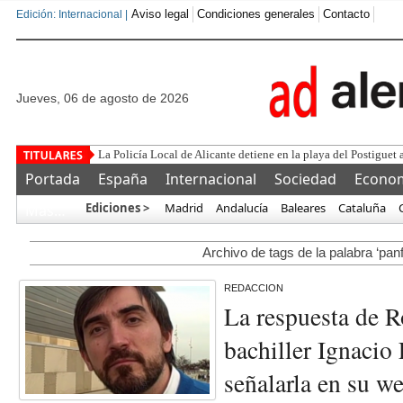
Aviso legal
Condiciones generales
Contacto
Edición: Internacional |
jueves, 06 de agosto de 2026
La Policía Local de Alicante detiene en la playa del Postiguet 
Portada
España
Internacional
Sociedad
Econo
Ediciones >
Madrid
Andalucía
Baleares
Cataluña
Más…
Archivo de tags de la palabra ‘panf
REDACCION
La respuesta de R
bachiller Ignacio 
señalarla en su we