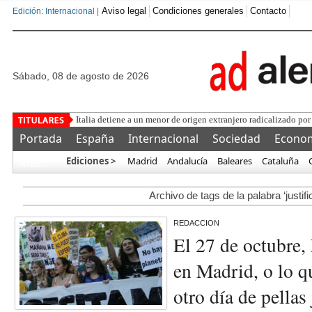
Aviso legal
Condiciones generales
Contacto
Edición: Internacional |
sábado, 08 de agosto de 2026
Italia detiene a un menor de origen extranjero radicalizado por
Portada
España
Internacional
Sociedad
Econo
Ediciones >
Madrid
Andalucía
Baleares
Cataluña
Más…
Archivo de tags de la palabra ‘justif
REDACCION
El 27 de octubre, 
en Madrid, o lo q
otro día de pellas 