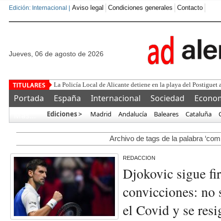
Aviso legal
Condiciones generales
Contacto
Edición: Internacional |
jueves, 06 de agosto de 2026
Es
Portada
España
Internacional
Sociedad
Econo
Ediciones >
Madrid
Andalucía
Baleares
Cataluña
Más…
Archivo de tags de la palabra ‘comp
REDACCION
Djokovic sigue fi
convicciones: no 
el Covid y se res