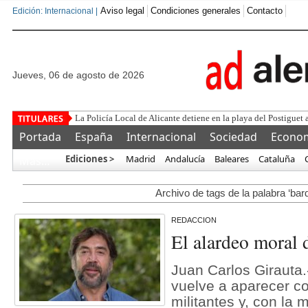
Aviso legal
Condiciones generales
Contacto
Edición: Internacional |
jueves, 06 de agosto de 2026
Este corrupto traiciona
Portada
España
Internacional
Sociedad
Econo
Ediciones >
Madrid
Andalucía
Baleares
Cataluña
Más…
Archivo de tags de la palabra ‘ba
REDACCION
El alardeo moral
Juan Carlos Girauta
vuelve a aparecer c
militantes y, con la 