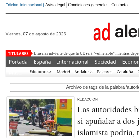
Aviso legal
Condiciones generales
Contacto
Edición: Internacional |
viernes, 07 de agosto de 2026
Detenido un marroquí tr
Portada
España
Internacional
Sociedad
Econo
Ediciones >
Madrid
Andalucía
Baleares
Cataluña
Más…
Archivo de tags de la palabra ‘autor
REDACCION
Las autoridades b
si apuñalar a dos 
islamista podría, 