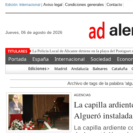
Aviso legal
Condiciones generales
Contacto
Edición: Internacional |
jueves, 06 de agosto de 2026
La Policía Local de Alicante detiene en la playa del Postiguet 
Portada
España
Internacional
Sociedad
Econo
Ediciones >
Madrid
Andalucía
Baleares
Cataluña
Más…
Archivo de tags de la palabra ‘alg
AGENCIAS
La capilla ardien
Algueró instalad
La capilla ardiente c