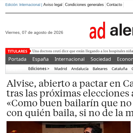
Aviso legal
Condiciones generales
Contacto
Edición: Internacional |
viernes, 07 de agosto de 2026
Tenemos que invadir Marruec
Portada
España
Internacional
Sociedad
Econo
Ediciones >
Madrid
Andalucía
Baleares
Cataluña
Más…
Alvise, abierto a pactar en C
tras las próximas elecciones
«Como buen bailarín que no
con quién baila, si no de la 