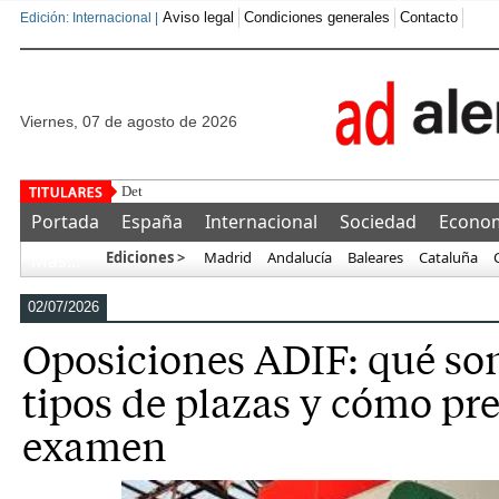
Aviso legal
Condiciones generales
Contacto
Edición: Internacional |
viernes, 07 de agosto de 2026
Detenido un marroquí tras golpear, se
Portada
España
Internacional
Sociedad
Econo
Ediciones >
Madrid
Andalucía
Baleares
Cataluña
Más…
02/07/2026
Oposiciones ADIF: qué son
tipos de plazas y cómo pre
examen