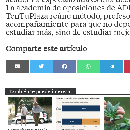
La academia de oposiciones de AD
TenTuPlaza reúne método, profeso
acompañamiento para que no depe
estudiar más, sino de estudiar mejo
Comparte este artículo
Compartir
Compartir
Compartir
Compartir
Compartir
en
en
en
en
en
Email
Twitter
Facebook
WhatsApp
Telegram
También te puede interesar
Cómo ahorrar para la