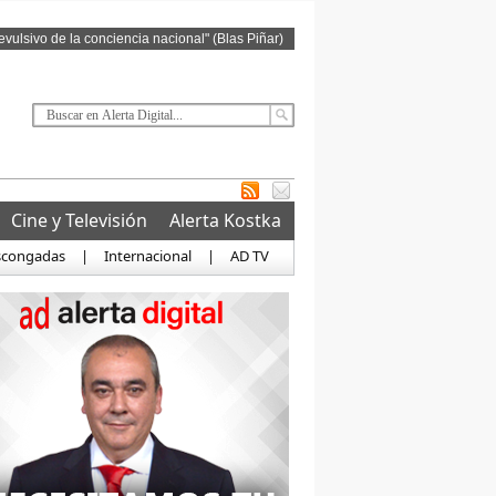
revulsivo de la conciencia nacional" (Blas Piñar)
Cine y Televisión
Alerta Kostka
scongadas
|
Internacional
|
AD TV