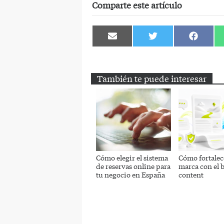
Comparte este artículo
Compartir
Compartir
Comparti
en
en
en
Email
Twitter
Facebook
También te puede interesar
Cómo elegir el sistema
Cómo fortalec
de reservas online para
marca con el 
tu negocio en España
content