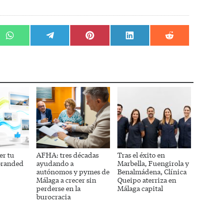
r
Compartir
Compartir
Compartir
Compartir
Compartir
en
en
en
en
en
WhatsApp
Telegram
Pinterest
LinkedIn
Reddit
er tu
AFHA: tres décadas
Tras el éxito en
branded
ayudando a
Marbella, Fuengirola y
autónomos y pymes de
Benalmádena, Clínica
Málaga a crecer sin
Queipo aterriza en
perderse en la
Málaga capital
burocracia