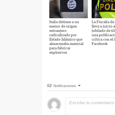
Italia detiene a un
La Fiscalía de
menor de origen
lleva a juicio 
extranjero
jubilado de 6
radicalizado por
una publicac
Estado Islámico que
crítica con el
almacenaba material
Facebook
para fabricar
explosivos
Notificaciones