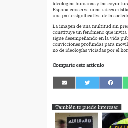
ideologías humanas y las coyuntura
España conserva unas raíces cristi
una parte significativa de la socied
La imagen de una multitud sin prec
constituye un fenómeno que invita a
sigue desempeñando en la vida públ
convicciones profundas para movili
no de ideologías viciadas por el ho
Comparte este artículo
Compartir
Compartir
Comparti
en
en
en
Email
Twitter
Facebook
También te puede interesar