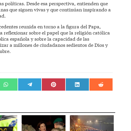
s políticas. Desde esa perspectiva, entienden que
anas que siguen vivas y que continúan inspirando a
ad.
edentes reunida en torno a la figura del Papa,
 reflexionar sobre el papel que la religión católica
ica española y sobre la capacidad de las
zar a millones de ciudadanos sedientos de Dios y
mbre.
r
Compartir
Compartir
Compartir
Compartir
Compartir
en
en
en
en
en
WhatsApp
Telegram
Pinterest
LinkedIn
Reddit