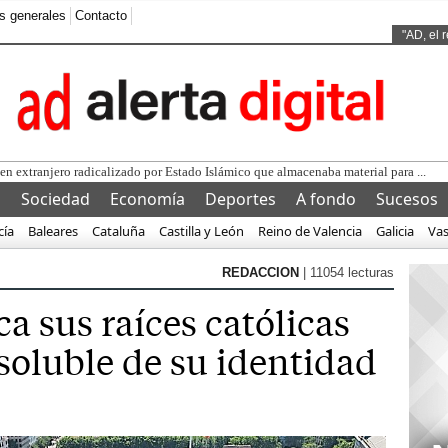
s generales
Contacto
Ads by
"AD, el 
l
Sociedad
Economía
Deportes
A fondo
Sucesos
cía
Baleares
Cataluña
Castilla y León
Reino de Valencia
Galicia
Va
REDACCION
| 11054 lecturas
a sus raíces católicas
soluble de su identidad