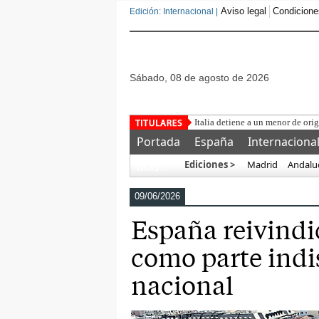
Aviso legal
Condicione
Edición: Internacional |
sábado, 08 de agosto de 2026
Una asoc
Portada
España
Internaciona
Ediciones >
Madrid
Andalu
Más…
09/06/2026
España reivindic
como parte indi
nacional