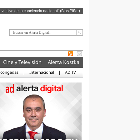
revulsivo de la conciencia nacional" (Blas Piñar)
Cine y Televisión
Alerta Kostka
scongadas
|
Internacional
|
AD TV