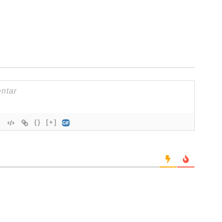
{}
[+]