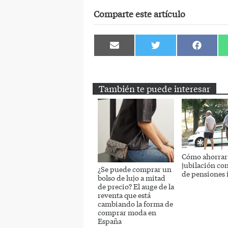
Comparte este artículo
Compartir
Compartir
Comparti
en
en
en
Email
Twitter
Facebook
También te puede interesar
Cómo ahorrar 
jubilación co
¿Se puede comprar un
de pensiones
bolso de lujo a mitad
de precio? El auge de la
reventa que está
cambiando la forma de
comprar moda en
España