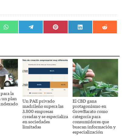
r
Compartir
Compartir
Compartir
Compartir
Compartir
en
en
en
en
en
WhatsApp
Telegram
Pinterest
LinkedIn
Reddit
para la
n un plan
Un PAE privado
El CBD gana
 indexado
madrileño supera las
protagonismo en
3.800 empresas
GrowBarato como
creadas y se especializa
categoría para
en sociedades
consumidores que
limitadas
buscan información y
especialización