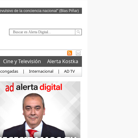
revulsivo de la conciencia nacional" (Blas Piñar)
Cine y Televisión
Alerta Kostka
scongadas
|
Internacional
|
AD TV