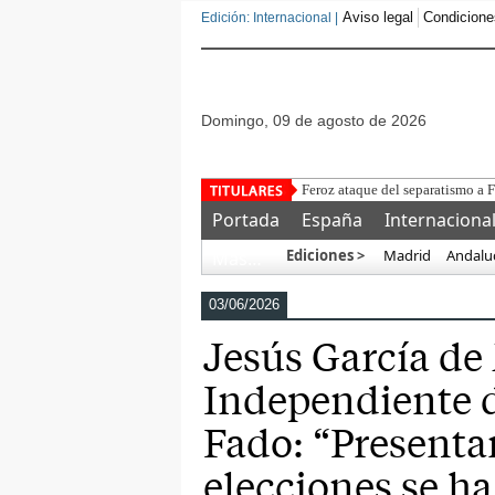
Aviso legal
Condicione
Edición: Internacional |
domingo, 09 de agosto de 2026
Ayuso cri
Portada
España
Internaciona
Ediciones >
Madrid
Andalu
Más…
03/06/2026
Jesús García de
Independiente 
Fado: “Presenta
elecciones se h