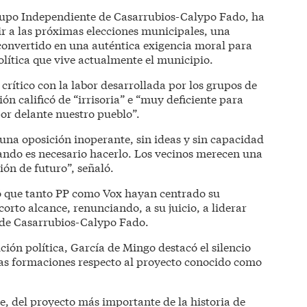
Grupo Independiente de Casarrubios-Calypo Fado, ha
r a las próximas elecciones municipales, una
 convertido en una auténtica exigencia moral para
política que vive actualmente el municipio.
rítico con la labor desarrollada por los grupos de
ón calificó de “irrisoria” e “muy deficiente para
por delante nuestro pueblo”.
una oposición inoperante, sin ideas y sin capacidad
ando es necesario hacerlo. Los vecinos merecen una
sión de futuro”, señaló.
ó que tanto PP como Vox hayan centrado su
corto alcance, renunciando, a su juicio, a liderar
o de Casarrubios-Calypo Fado.
ción política, García de Mingo destacó el silencio
s formaciones respecto al proyecto conocido como
, del proyecto más importante de la historia de