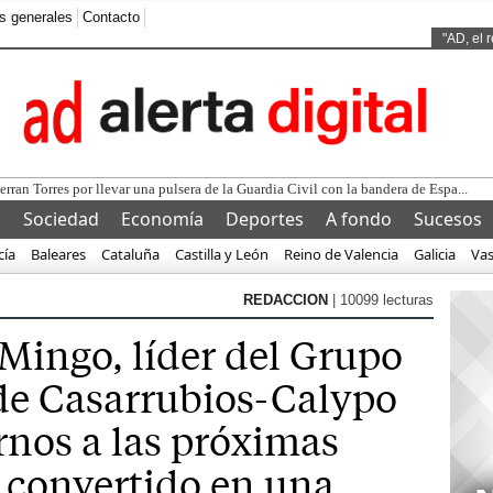
s generales
Contacto
Ads by
"AD, el 
l
Sociedad
Economía
Deportes
A fondo
Sucesos
cía
Baleares
Cataluña
Castilla y León
Reino de Valencia
Galicia
Va
REDACCION
| 10099 lecturas
 Mingo, líder del Grupo
de Casarrubios-Calypo
rnos a las próximas
a convertido en una