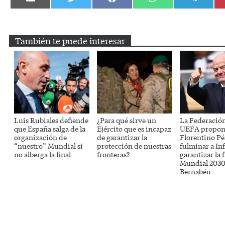
Compartir
Compartir
Compartir
Compartir
Compartir
en
en
en
en
en
Email
Twitter
Facebook
WhatsApp
Telegram
También te puede interesar
Luis Rubiales defiende
¿Para qué sirve un
La Federación
que España salga de la
Ejército que es incapaz
UEFA propon
organización de
de garantizar la
Florentino Pé
“nuestro” Mundial si
protección de nuestras
fulminar a In
no alberga la final
fronteras?
garantizar la f
Mundial 2030 
Bernabéu