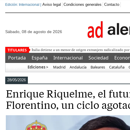
Aviso legal
Condiciones generales
Contacto
Edición: Internacional |
sábado, 08 de agosto de 2026
Una asociació
Portada
España
Internacional
Sociedad
Econo
Ediciones >
Madrid
Andalucía
Baleares
Cataluña
Más…
28/05/2026
Enrique Riquelme, el futu
Florentino, un ciclo agot