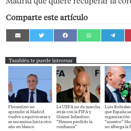
Madrid que quiere recuperar la cor
Comparte este artículo
Compartir
Compartir
Compartir
Compartir
Compartir
en
en
en
en
en
Email
Twitter
Facebook
WhatsApp
Telegram
También te puede interesar
Florentino no
La UEFA no da marcha
Luis Rubiales
aprende: el Madrid
atrás con la FIFA y
que España sa
vuelve a equivocarse y
Gianni Infantino:
organización
se encamina hacia otro
“Hemos perdido la
“nuestro” Mun
año en blanco
confianza”
no alberga la f