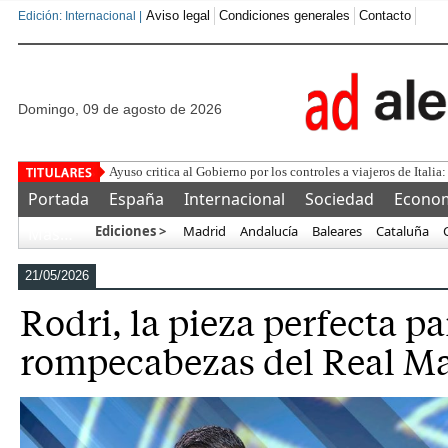
Aviso legal
Condiciones generales
Contacto
Edición: Internacional |
domingo, 09 de agosto de 2026
Ayuso critica al Gobierno por los controles a viajeros de Italia:
Portada
España
Internacional
Sociedad
Econo
Ediciones >
Madrid
Andalucía
Baleares
Cataluña
Más…
21/05/2026
Rodri, la pieza perfecta pa
rompecabezas del Real M