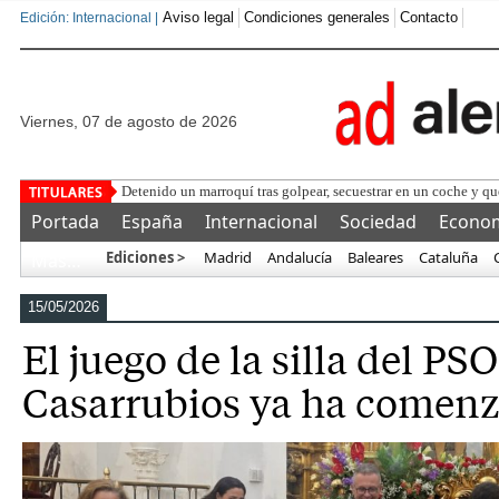
Aviso legal
Condiciones generales
Contacto
Edición: Internacional |
viernes, 07 de agosto de 2026
Detenido un marroquí tras golpear, secuestrar en un coche y que
Portada
España
Internacional
Sociedad
Econo
Ediciones >
Madrid
Andalucía
Baleares
Cataluña
Más…
15/05/2026
El juego de la silla del PS
Casarrubios ya ha comen