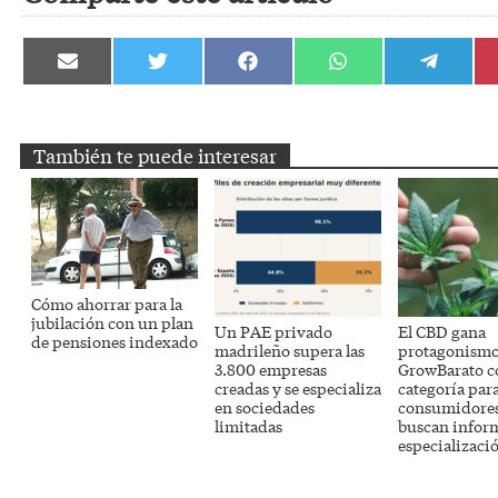
Compartir
Compartir
Compartir
Compartir
Compartir
en
en
en
en
en
Email
Twitter
Facebook
WhatsApp
Telegram
También te puede interesar
Cómo ahorrar para la
jubilación con un plan
Un PAE privado
El CBD gana
de pensiones indexado
madrileño supera las
protagonismo
3.800 empresas
GrowBarato 
creadas y se especializa
categoría par
en sociedades
consumidores
limitadas
buscan infor
especializaci