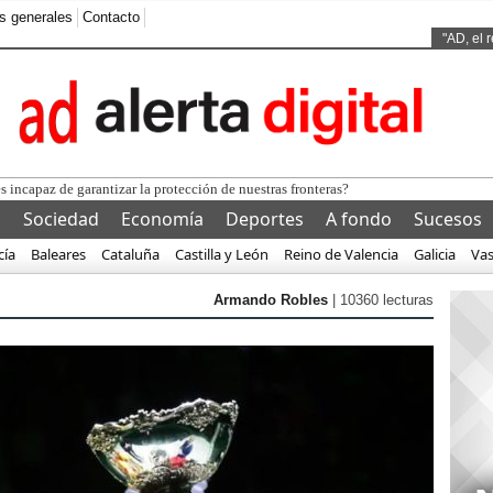
s generales
Contacto
Ads by
"AD, el 
s incapaz de garantizar la protección de nuestras fronteras?
l
Sociedad
Economía
Deportes
A fondo
Sucesos
cía
Baleares
Cataluña
Castilla y León
Reino de Valencia
Galicia
Va
Armando Robles
| 10360 lecturas