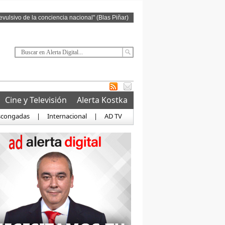
revulsivo de la conciencia nacional" (Blas Piñar)
Cine y Televisión
Alerta Kostka
scongadas
|
Internacional
|
AD TV