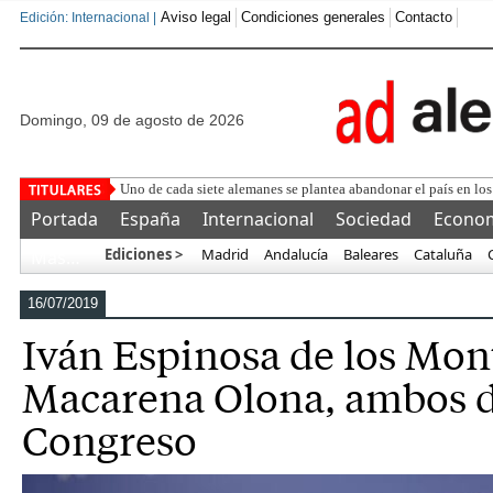
Aviso legal
Condiciones generales
Contacto
Edición: Internacional |
domingo, 09 de agosto de 2026
Uno de cada siete alemanes se plantea abandonar el país en los 
Portada
España
Internacional
Sociedad
Econo
Ediciones >
Madrid
Andalucía
Baleares
Cataluña
Más…
16/07/2019
Iván Espinosa de los Mont
Macarena Olona, ambos de
Congreso