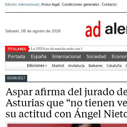
Aviso legal
Condiciones generales
Contacto
Edición: Internacional |
sábado, 08 de agosto de 2026
La UEFA no da marcha atrás con la FIFA y Gianni Infantino: "
Portada
España
Internacional
Sociedad
Econo
Ediciones >
Madrid
Andalucía
Baleares
Cataluña
Más…
05/08/2017
Aspar afirma del jurado de
Asturias que “no tienen v
su actitud con Ángel Niet