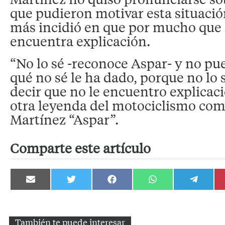
que pudieron motivar esta situació
más incidió en que por mucho que 
encuentra explicación.
“No lo sé -reconoce Aspar- y no pu
qué no sé le ha dado, porque no lo 
decir que no le encuentro explicac
otra leyenda del motociclismo com
Martínez “Aspar”.
Comparte este artículo
Compartir
Compartir
Compartir
Compartir
Compartir
en
en
en
en
en
Email
Twitter
Facebook
WhatsApp
Telegram
También te puede interesar