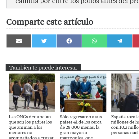
camina por entre los pollos antes del pr
Comparte este artículo
Compartir
Compartir
Compartir
Compartir
Compartir
en
en
en
en
en
Email
Twitter
Facebook
WhatsApp
Telegram
También te puede interesar
Las ONGs denuncian
Sólo regresaron a sus
España roza l
que son los padres los
países 41 de los cerca
millones de h
que animan a los
de 28.000 menas, la
con 10,2 mill
menores no
gran mayoría
personas naci
acompañados a cruzar
marroquíes, que