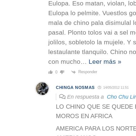
Eulopa. Eso matan, violan, lob
Eulopa lo pelmite. Vuestlos g
mala de chino pala disimulal l
pasal. Plonto tolos vai a sel mo
jolilos, sobletolo la mujele. Y 
lestaulante tlanquilo. Chino n
con mucho
…
Leer más »
Responder
0
CHINGA NOSMAS
14/05/2012 11:51
En respuesta a
Cho Chu Li
LO CHINO QUE SE QUEDE 
MOROS EN AFRICA
AMERICA PARA LOS NORTE