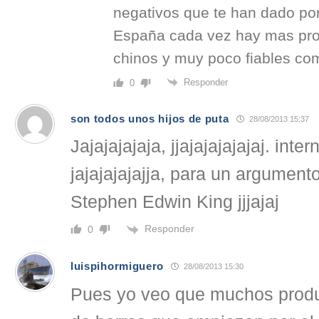
negativos que te han dado por
España cada vez hay mas pro
chinos y muy poco fiables co
Responder
0
son todos unos hijos de puta
28/08/2013 15:37
Jajajajajaja, jjajajajajajaj. inte
jajajajajajja, para un argumen
Stephen Edwin King jjjajaj
Responder
0
luispihormiguero
28/08/2013 15:30
Pues yo veo que muchos produ