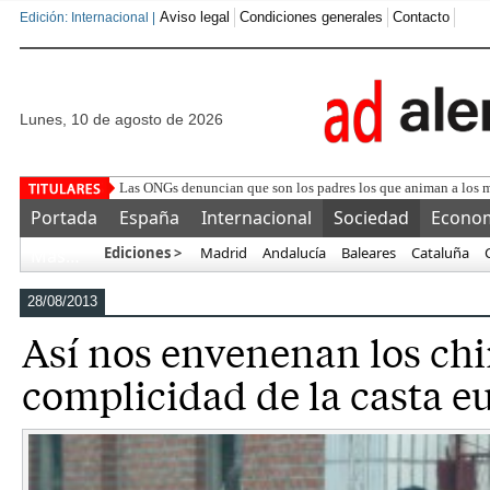
Aviso legal
Condiciones generales
Contacto
Edición: Internacional |
lunes, 10 de agosto de 2026
Miles de personas se manifi
Portada
España
Internacional
Sociedad
Econo
Ediciones >
Madrid
Andalucía
Baleares
Cataluña
Más…
28/08/2013
Así nos envenenan los chi
complicidad de la casta e