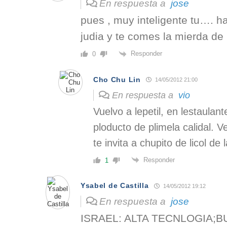
En respuesta a
jose
pues , muy inteligente tu…. ha
judia y te comes la mierda de l
Responder
0
Cho Chu Lin
14/05/2012 21:00
En respuesta a
vio
Vuelvo a lepetil, en lestaulan
ploducto de plimela calidal. 
te invita a chupito de licol de 
Responder
1
Ysabel de Castilla
14/05/2012 19:12
En respuesta a
jose
ISRAEL: ALTA TECNLOGIA;