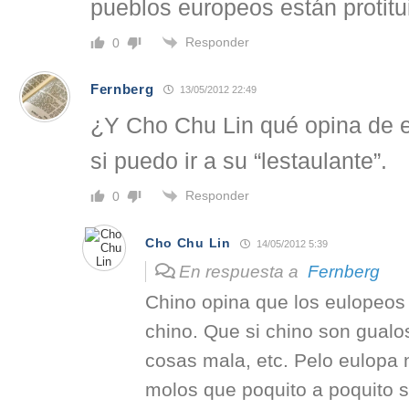
pueblos europeos están protitu
Responder
0
Fernberg
13/05/2012 22:49
¿Y Cho Chu Lin qué opina de e
si puedo ir a su “lestaulante”.
Responder
0
Cho Chu Lin
14/05/2012 5:39
En respuesta a
Fernberg
Chino opina que los eulopeos 
chino. Que si chino son gualos
cosas mala, etc. Pelo eulopa 
molos que poquito a poquito 