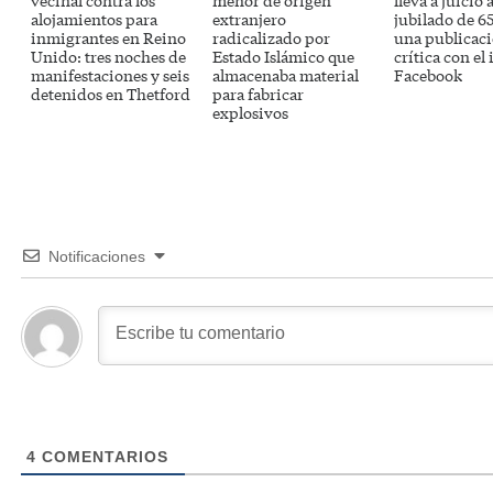
vecinal contra los
menor de origen
lleva a juicio 
alojamientos para
extranjero
jubilado de 6
inmigrantes en Reino
radicalizado por
una publicac
Unido: tres noches de
Estado Islámico que
crítica con el
manifestaciones y seis
almacenaba material
Facebook
detenidos en Thetford
para fabricar
explosivos
Notificaciones
4
COMENTARIOS