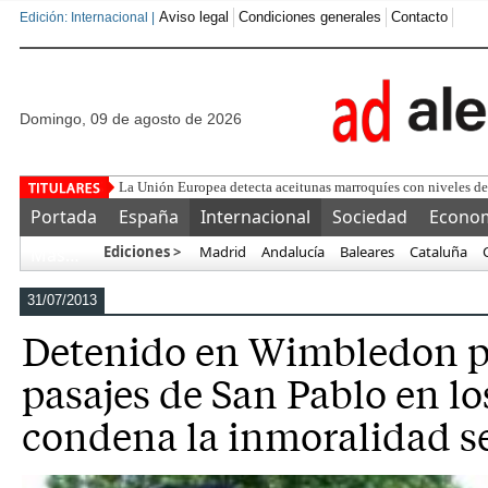
Aviso legal
Condiciones generales
Contacto
Edición: Internacional |
domingo, 09 de agosto de 2026
Feroz ataque del separ
Portada
España
Internacional
Sociedad
Econo
Ediciones >
Madrid
Andalucía
Baleares
Cataluña
Más…
31/07/2013
Detenido en Wimbledon po
pasajes de San Pablo en lo
condena la inmoralidad s