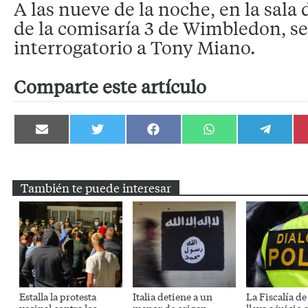
A las nueve de la noche, en la sala 
de la comisaría 3 de Wimbledon, se
interrogatorio a Tony Miano.
Comparte este artículo
Compartir
Compartir
Compartir
Compartir
Compartir
en
en
en
en
en
Email
Twitter
Facebook
WhatsApp
Telegram
También te puede interesar
Estalla la protesta
Italia detiene a un
La Fiscalía de