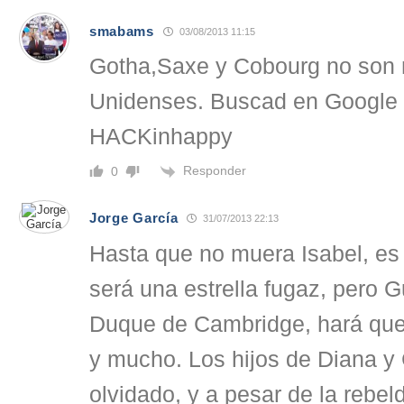
smabams
03/08/2013 11:15
Gotha,Saxe y Cobourg no son
Unidenses. Buscad en Google “
HACKinhappy
Responder
0
Jorge García
31/07/2013 22:13
Hasta que no muera Isabel, es 
será una estrella fugaz, pero G
Duque de Cambridge, hará que
y mucho. Los hijos de Diana y
olvidado, y a pesar de la rebel