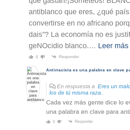
que gastan!¡Someteos! BLAN
antiblanco que eres, ¿qué país
convertirse en no africano por
dais”? La economía no es justif
geNOcidio blanco.
…
Leer más
Responder
0
Antirracista es una palabra en clave p
En respuesta a
Eres un mald
los de tú misma raza.
Cada vez más gente dice lo evi
una palabra en clave para ant
Responder
0