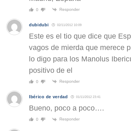
Responder
0
dubidubi
02/11/2012 10:09
Este es el tio que dice que Es
vagos de mierda que merece per
lo digo para los Manolus Iberi
positivo de el
Responder
0
Ibérico de verdad
01/11/2012 23:41
Bueno, poco a poco….
Responder
0