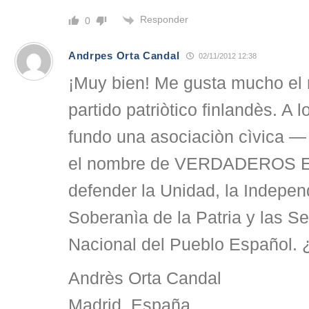
Responder
0
Andrpes Orta Candal
02/11/2012 12:38
¡Muy bien! Me gusta mucho el
partido patriòtico finlandès. A 
fundo una asociaciòn cìvica — 
el nombre de VERDADEROS 
defender la Unidad, la Indepen
Soberanìa de la Patria y las S
Nacional del Pueblo Español.
Andrès Orta Candal
Madrid, España