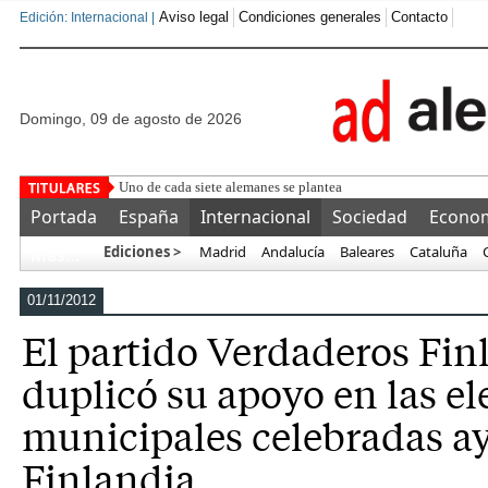
Aviso legal
Condiciones generales
Contacto
Edición: Internacional |
domingo, 09 de agosto de 2026
Uno de cada siete alemanes se plantea abandonar el país en lo
Portada
España
Internacional
Sociedad
Econo
Ediciones >
Madrid
Andalucía
Baleares
Cataluña
Más…
01/11/2012
El partido Verdaderos Fin
duplicó su apoyo en las e
municipales celebradas ay
Finlandia