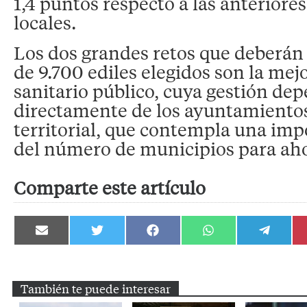
1,4 puntos respecto a las anteriore
locales.
Los dos grandes retos que deberán 
de 9.700 ediles elegidos son la me
sanitario público, cuya gestión de
directamente de los ayuntamientos
territorial, que contempla una im
del número de municipios para aho
Comparte este artículo
Compartir
Compartir
Compartir
Compartir
Compartir
en
en
en
en
en
Email
Twitter
Facebook
WhatsApp
Telegram
También te puede interesar