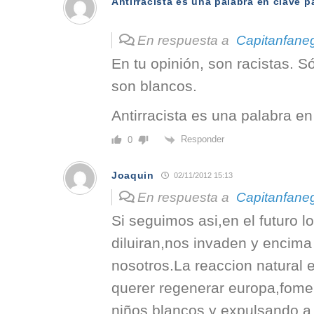
Antirracista es una palabra en clave p
En respuesta a
Capitanfane
En tu opinión, son racistas. S
son blancos.
Antirracista es una palabra en
Responder
0
Joaquin
02/11/2012 15:13
En respuesta a
Capitanfane
Si seguimos asi,en el futuro l
diluiran,nos invaden y encima
nosotros.La reaccion natural 
querer regenerar europa,fome
niños blancos y expulsando a