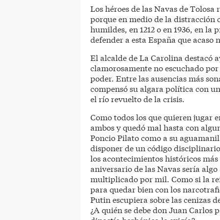
Los héroes de las Navas de Tolosa 
porque en medio de la distracción 
humildes, en 1212 o en 1936, en la 
defender a esta España que acaso no
El alcalde de La Carolina destacó a
clamorosamente no escuchado por 
poder. Entre las ausencias más so
compensó su algara política con un
el río revuelto de la crisis.
Como todos los que quieren jugar 
ambos y quedó mal hasta con algun
Poncio Pilato como a su aguamanil
disponer de un código disciplinario
los acontecimientos históricos más 
aniversario de las Navas sería algo
multiplicado por mil. Como si la re
para quedar bien con los narcotraf
Putin escupiera sobre las cenizas de
¿A quién se debe don Juan Carlos par
dinastía borbónica le exigía?