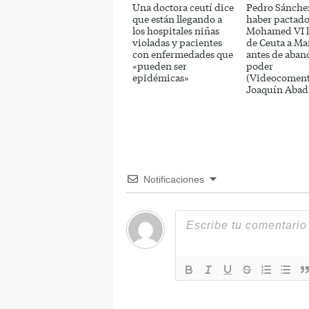
Una doctora ceutí dice
Pedro Sánche
que están llegando a
haber pactado
los hospitales niñas
Mohamed VI l
violadas y pacientes
de Ceuta a Ma
con enfermedades que
antes de aban
«pueden ser
poder
epidémicas»
(Videocoment
Joaquín Abad
Notificaciones