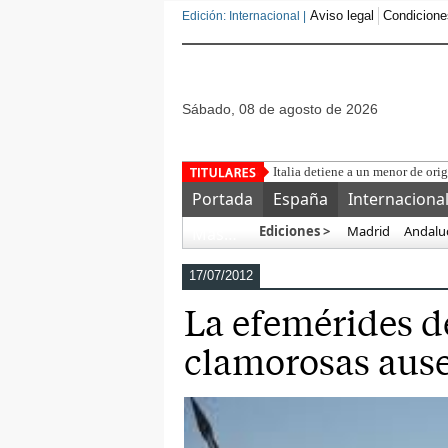
Aviso legal
Condicione
Edición: Internacional |
sábado, 08 de agosto de 2026
Una asociación m
Portada
España
Internaciona
Ediciones >
Madrid
Andalu
Más…
17/07/2012
La efemérides de
clamorosas aus