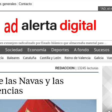
s generales
Contacto
Ads by
"AD, el 
l
Sociedad
Economía
Deportes
A fondo
Sucesos
cía
Baleares
Cataluña
Castilla y León
Reino de Valencia
Galicia
Va
REDACCION
| 13245 lecturas
 las Navas y las
encias