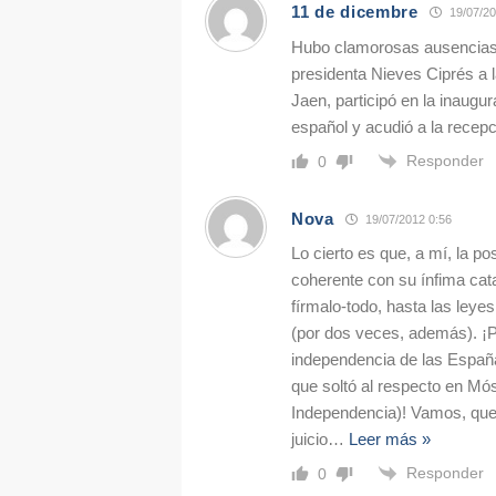
11 de dicembre
19/07/20
Hubo clamorosas ausenci
presidenta Nieves Ciprés a l
Jaen, participó en la inaugu
español y acudió a la recepc
Responder
0
Nova
19/07/2012 0:56
Lo cierto es que, a mí, la 
coherente con su ínfima cata
fírmalo-todo, hasta las ley
(por dos veces, además). ¡P
independencia de las Españ
que soltó al respecto en Mó
Independencia)! Vamos, que 
juicio
…
Leer más »
Responder
0