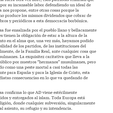
 por su incansable labor defendiendo un ideal de
ra nos propone, entre otras cosas porque la
 no produce los mismos dividendos que cobrar de
ibros y periódicos a esta democracia borbónica.
sa fue ensalzada por el pueblo llano y bellacamente
 tienen la obligación de estar a la altura de la
nto en el alma que, una vez más, hayamos podido
lidad de los partidos, de las instituciones del
almente, de la Familia Real, ante cualquier cosa que
ulmanes. La exquisitez caritativa que lleva a la
n público por nuestros “hermanos” musulmanes, pero
do como una peste mortal a casi todas las
te para España y para la Iglesia de Cristo, esta
diatas consecuencias en lo que va quedando de
sa confirma lo que AD viene estérilmente
dos y entregados al islam. Toda Europa está
ligión, donde cualquier subversión, singularmente
al asiento, su refugio y su intendencia.