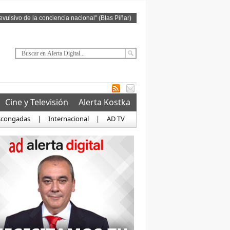
revulsivo de la conciencia nacional" (Blas Piñar)
Cine y Televisión
Alerta Kostka
scongadas
|
Internacional
|
AD TV