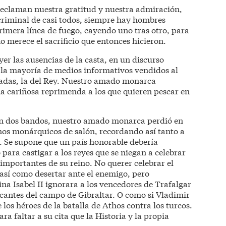
reclaman nuestra gratitud y nuestra admiración,
criminal de casi todos, siempre hay hombres
primera línea de fuego, cayendo uno tras otro, para
 merece el sacrificio que entonces hicieron.
yer las ausencias de la casta, en un discurso
la mayoría de medios informativos vendidos al
nadas, la del Rey. Nuestro amado monarca
a cariñosa reprimenda a los que quieren pescar en
en dos bandos, nuestro amado monarca perdió en
os monárquicos de salón, recordando así tanto a
. Se supone que un país honorable debería
 para castigar a los reyes que se niegan a celebrar
importantes de su reino. No querer celebrar el
 así como desertar ante el enemigo, pero
ina Isabel II ignorara a los vencedores de Trafalgar
icantes del campo de Gibraltar. O como si Vladimir
 los héroes de la batalla de Athos contra los turcos.
a faltar a su cita que la Historia y la propia