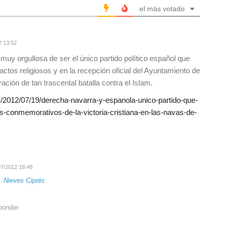
el más votado
2 13:52
uy orgullosa de ser el único partido político español que
 actos religiosos y en la recepción oficial del Ayuntamiento de
ción de tan trascental batalla contra el Islam.
om/2012/07/19/derecha-navarra-y-espanola-unico-partido-que-
s-conmemorativos-de-la-victoria-cristiana-en-las-navas-de-
7/2012 18:48
a
Nieves Ciprés
ponder