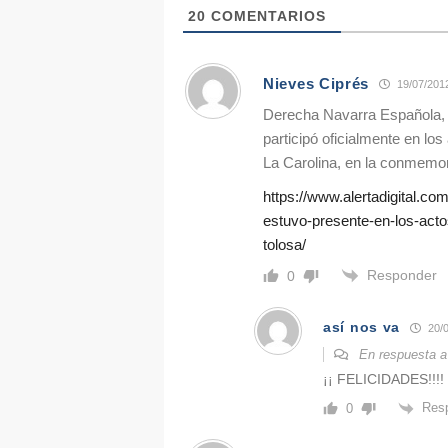
20
COMENTARIOS
Nieves Ciprés
19/07/201
Derecha Navarra Española, m
participó oficialmente en los
La Carolina, en la conmemora
https://www.alertadigital.c
estuvo-presente-en-los-acto
tolosa/
Responder
0
así nos va
20/0
En respuesta 
¡¡ FELICIDADES!!!!
Res
0