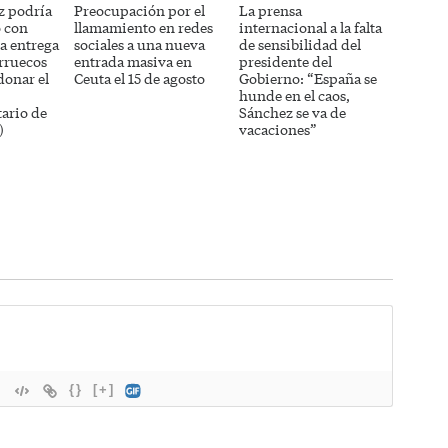
z podría
Preocupación por el
La prensa
 con
llamamiento en redes
internacional a la falta
a entrega
sociales a una nueva
de sensibilidad del
rruecos
entrada masiva en
presidente del
donar el
Ceuta el 15 de agosto
Gobierno: “España se
hunde en el caos,
ario de
Sánchez se va de
)
vacaciones”
{}
[+]