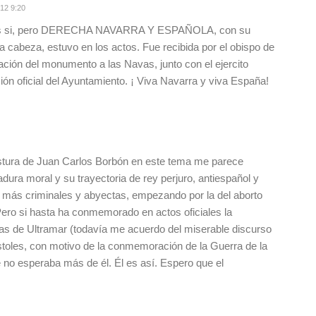
12 9:20
as si, pero DERECHA NAVARRA Y ESPAÑOLA, con su
a cabeza, estuvo en los actos. Fue recibida por el obispo de
ración del monumento a las Navas, junto con el ejercito
ión oficial del Ayuntamiento. ¡ Viva Navarra y viva España!
postura de Juan Carlos Borbón en este tema me parece
dura moral y su trayectoria de rey perjuro, antiespañol y
es más criminales y abyectas, empezando por la del aborto
ero si hasta ha conmemorado en actos oficiales la
as de Ultramar (todavía me acuerdo del miserable discurso
stoles, con motivo de la conmemoración de la Guerra de la
no esperaba más de él. Él es así. Espero que el