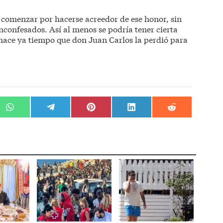
 comenzar por hacerse acreedor de ese honor, sin
inconfesados. Así al menos se podría tener cierta
 hace ya tiempo que don Juan Carlos la perdió para
r
Compartir
Compartir
Compartir
Compartir
Compartir
en
en
en
en
en
WhatsApp
Telegram
Pinterest
LinkedIn
Reddit