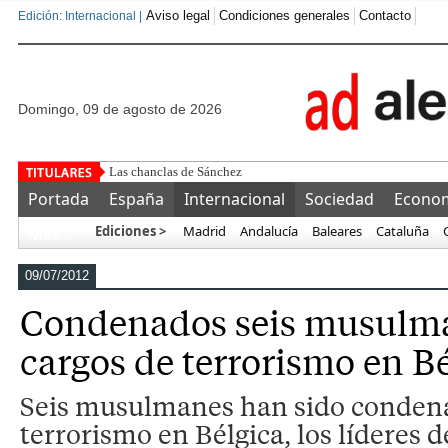
Aviso legal
Condiciones generales
Contacto
Edición: Internacional |
domingo, 09 de agosto de 2026
Las chanclas de Sánchez
Portada
España
Internacional
Sociedad
Econo
Ediciones >
Madrid
Andalucía
Baleares
Cataluña
Más…
09/07/2012
Condenados seis musulm
cargos de terrorismo en B
Seis musulmanes han sido condena
terrorismo en Bélgica, los líderes 