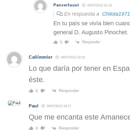
Panzerfaust
05/07/2012 21:19
En respuesta a
Chilota1971
En tu paìs se vivía bien cuan
general D. Augusto Pinochet.
Responder
0
Cañímmler
04/07/2012 22:15
Lo que daría por tener en Esp
éste.
Responder
0
Paul
04/07/2012 18:17
Que me encanta este Amanece
Responder
0