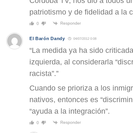
Córdoba TV, nos dio a todos u
patriotismo y de fidelidad a la c
Responder
0
El Barón Dandy
04/07/2012 0:08
“La medida ya ha sido criticada
izquierda, al considerarla “disc
racista”.”
Cuando se prioriza a los inmig
nativos, entonces es “discrimin
“ayuda a la integración”.
Responder
0