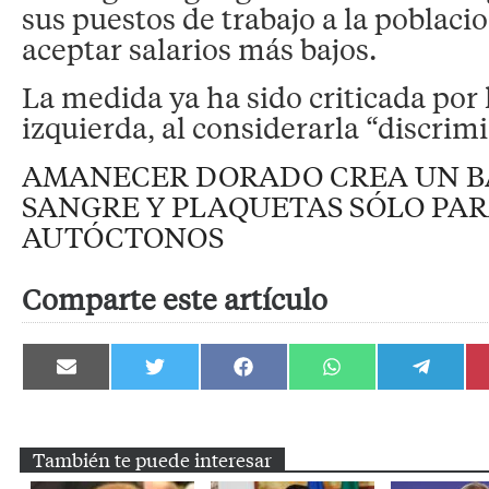
sus puestos de trabajo a la poblaci
aceptar salarios más bajos.
La medida ya ha sido criticada por 
izquierda, al considerarla “discrimi
AMANECER DORADO CREA UN B
SANGRE Y PLAQUETAS SÓLO PAR
AUTÓCTONOS
Comparte este artículo
Compartir
Compartir
Compartir
Compartir
Compartir
en
en
en
en
en
Email
Twitter
Facebook
WhatsApp
Telegram
También te puede interesar