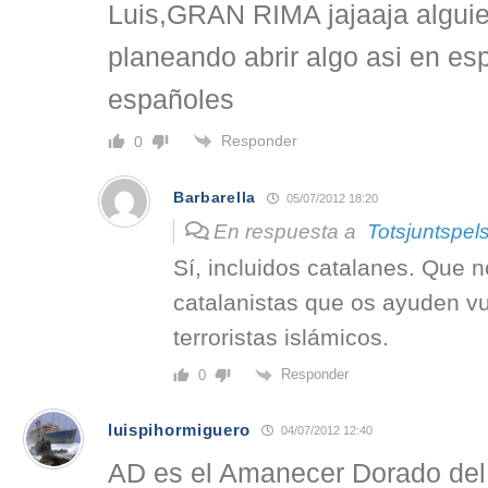
Luis,GRAN RIMA jajaaja alguie
planeando abrir algo asi en es
españoles
Responder
0
Barbarella
05/07/2012 18:20
En respuesta a
Totsjuntspel
Sí, incluidos catalanes. Que n
catalanistas que os ayuden v
terroristas islámicos.
Responder
0
luispihormiguero
04/07/2012 12:40
AD es el Amanecer Dorado del