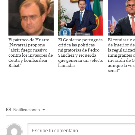
El párroco de Huarte
El Gobierno portugués
El comisario 
(Navarra) propone
critica las políticas
de Interior d
“abrir fuego masivo
migratorias de Pedro
la regularizac
contra los invasores de
Sánchez y recuerda
inmigrantes c
Ceuta y bombardear
que generan un «efecto
invasión de C
Rabat”
llamada»
aunque la ve 
señal”
Notificaciones