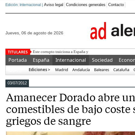
Aviso legal
Condiciones generales
Contacto
Edición: Internacional |
jueves, 06 de agosto de 2026
Este corrupto traiciona a España y ofrece a Marruecos la final
Portada
España
Internacional
Sociedad
Econo
Ediciones >
Madrid
Andalucía
Baleares
Cataluña
Más…
03/07/2012
Amanecer Dorado abre un
comestibles de bajo coste 
griegos de sangre