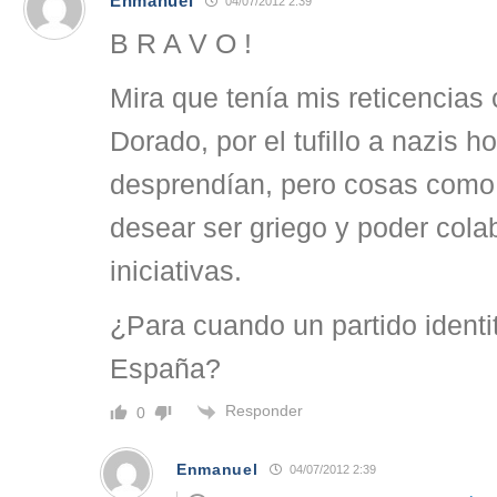
Enmanuel
04/07/2012 2:39
B R A V O !
Mira que tenía mis reticencia
Dorado, por el tufillo a nazis 
desprendían, pero cosas como
desear ser griego y poder cola
iniciativas.
¿Para cuando un partido identit
España?
Responder
0
Enmanuel
04/07/2012 2:39