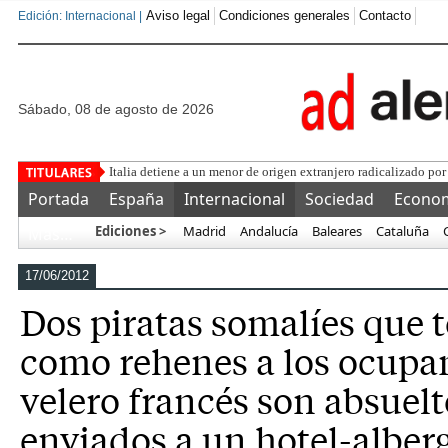
Aviso legal
Condiciones generales
Contacto
Edición: Internacional |
sábado, 08 de agosto de 2026
Una asociaci
Portada
España
Internacional
Sociedad
Econo
Ediciones >
Madrid
Andalucía
Baleares
Cataluña
Más…
17/06/2012
Dos piratas somalíes que
como rehenes a los ocupa
velero francés son absuelt
enviados a un hotel-alber