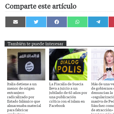
Comparte este artículo
Compartir
Compartir
Compartir
Compartir
Compartir
en
en
en
en
en
Email
Twitter
Facebook
WhatsApp
Telegram
También te puede interesar
Italia detiene a un
La Fiscalía de Suecia
Más de una v
menor de origen
lleva a juicio a un
de gobiernos
extranjero
jubilado de 65 años por
denuncian la
radicalizado por
una publicación
«regularizaci
Estado Islámico que
crítica con el islam en
masiva de Pe
almacenaba material
Facebook
Sánchez como
para fabricar
de atracción» 