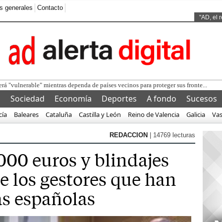
s generales
Contacto
Ads by
"AD, el 
l
Sociedad
Economía
Deportes
A fondo
Sucesos
cía
Baleares
Cataluña
Castilla y León
Reino de Valencia
Galicia
Va
REDACCION
| 14769 lecturas
000 euros y blindajes
e los gestores que han
as españolas