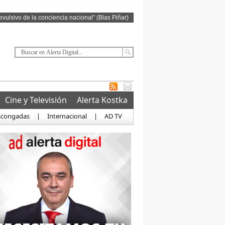
revulsivo de la conciencia nacional" (Blas Piñar)
Cine y Televisión
Alerta Kostka
scongadas
|
Internacional
|
AD TV