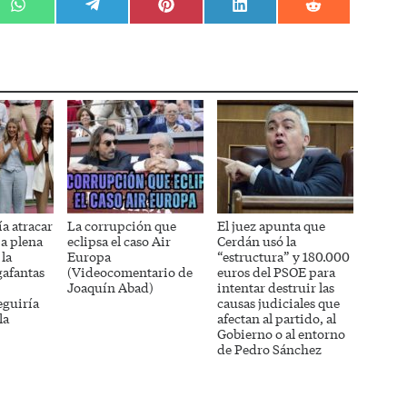
r
Compartir
Compartir
Compartir
Compartir
Compartir
en
en
en
en
en
WhatsApp
Telegram
Pinterest
LinkedIn
Reddit
a atracar
La corrupción que
El juez apunta que
 a plena
eclipsa el caso Air
Cerdán usó la
 la
Europa
“estructura” y 180.000
gafantas
(Videocomentario de
euros del PSOE para
Joaquín Abad)
intentar destruir las
eguiría
causas judiciales que
la
afectan al partido, al
Gobierno o al entorno
de Pedro Sánchez