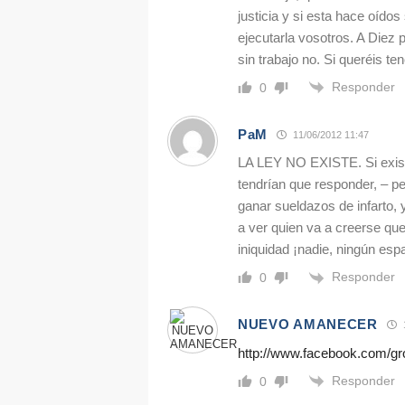
justicia y si esta hace oídos
ejecutarla vosotros. A Diez 
sin trabajo no. Si queréis te
Responder
0
PaM
11/06/2012 11:47
LA LEY NO EXISTE. Si exist
tendrían que responder, – pe
ganar sueldazos de infarto, y
a ver quien va a creerse que
iniquidad ¡nadie, ningún esp
Responder
0
NUEVO AMANECER
http://www.facebook.com/g
Responder
0