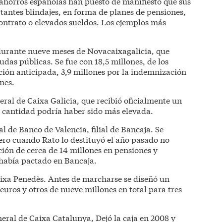
de ahorros españolas han puesto de manifiesto que sus
tantes blindajes, en forma de planes de pensiones,
ontrato o elevados sueldos. Los ejemplos más
 durante nueve meses de Novacaixagalicia, que
udas públicas. Se fue con 18,5 millones, de los
lación anticipada, 3,9 millones por la indemnización
nes.
ral de Caixa Galicia, que recibió oficialmente un
a cantidad podría haber sido más elevada.
l de Banco de Valencia, filial de Bancaja. Se
pero cuando Rato lo destituyó el año pasado no
ión de cerca de 14 millones en pensiones y
había pactado en Bancaja.
aixa Penedès. Antes de marcharse se diseñó un
euros y otros de nueve millones en total para tres
eral de Caixa Catalunya, Dejó la caja en 2008 y