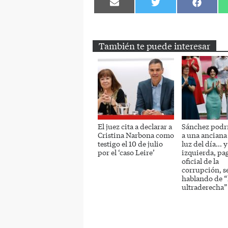
Compartir
Compartir
Comparti
en
en
en
Email
Twitter
Facebook
También te puede interesar
El juez cita a declarar a
Sánchez podrí
Cristina Narbona como
a una anciana
testigo el 10 de julio
luz del día… y
por el ‘caso Leire’
izquierda, pa
oficial de la
corrupción, s
hablando de “
ultraderecha”