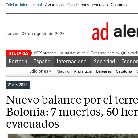
Aviso legal
Condiciones generales
Contacto
Edición: Internacional |
jueves, 06 de agosto de 2026
750 ca
Portada
España
Internacional
Sociedad
Econo
Ediciones >
Madrid
Andalucía
Baleares
Cataluña
Más…
21/05/2012
Nuevo balance por el terr
Bolonia: 7 muertos, 50 her
evacuados