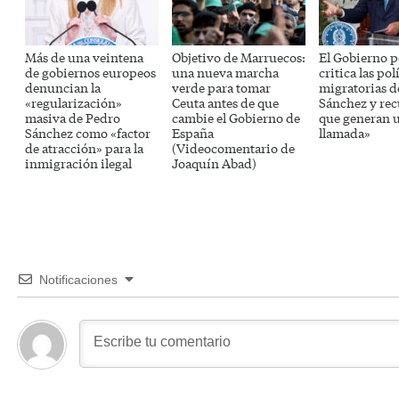
Más de una veintena
Objetivo de Marruecos:
El Gobierno 
de gobiernos europeos
una nueva marcha
critica las pol
denuncian la
verde para tomar
migratorias d
«regularización»
Ceuta antes de que
Sánchez y re
masiva de Pedro
cambie el Gobierno de
que generan u
Sánchez como «factor
España
llamada»
de atracción» para la
(Videocomentario de
inmigración ilegal
Joaquín Abad)
Notificaciones