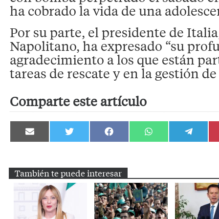
ha cobrado la vida de una adolesce
Por su parte, el presidente de Italia
Napolitano, ha expresado “su prof
agradecimiento a los que están par
tareas de rescate y en la gestión de
Comparte este artículo
Compartir
Compartir
Compartir
Compartir
Compartir
en
en
en
en
en
Email
Twitter
Facebook
WhatsApp
Telegram
También te puede interesar