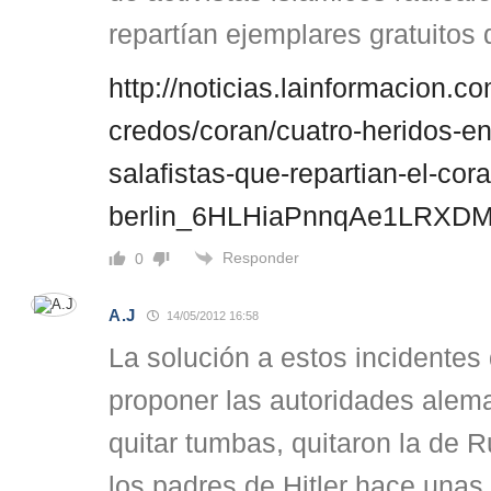
repartían ejemplares gratuitos 
http://noticias.lainformacion.co
credos/coran/cuatro-heridos-e
salafistas-que-repartian-el-cor
berlin_6HLHiaPnnqAe1LRXDM
Responder
0
A.J
14/05/2012 16:58
La solución a estos incidentes
proponer las autoridades alem
quitar tumbas, quitaron la de R
los padres de Hitler hace una