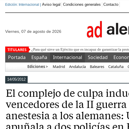
Aviso legal
Condiciones generales
Contacto
Edición: Internacional |
viernes, 07 de agosto de 2026
¿Para qué sirve un Ejército que es incapaz de garantizar la prot
Portada
España
Internacional
Sociedad
Econo
Ediciones >
Madrid
Andalucía
Baleares
Cataluña
Más…
14/05/2012
El complejo de culpa indu
vencedores de la II guerr
anestesia a los alemanes: 
apuñala a dos policías en