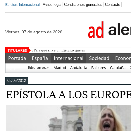
Aviso legal
Condiciones generales
Contacto
Edición: Internacional |
viernes, 07 de agosto de 2026
¿Para qué sirve un Ejército que es incapaz de garantizar la pro
Portada
España
Internacional
Sociedad
Econo
Ediciones >
Madrid
Andalucía
Baleares
Cataluña
Más…
08/05/2012
EPÍSTOLA A LOS EUROP