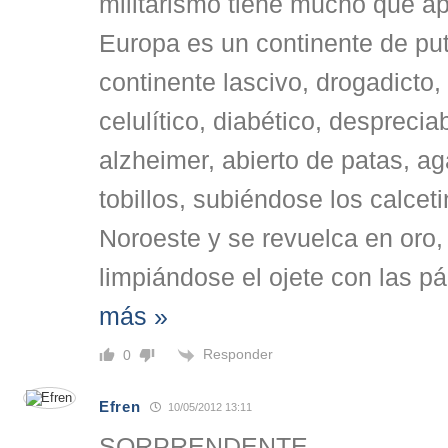
militarismo tiene mucho que a
Europa es un continente de pu
continente lascivo, drogadicto,
celulítico, diabético, despreciab
alzheimer, abierto de patas, a
tobillos, subiéndose los calcet
Noroeste y se revuelca en oro, 
limpiándose el ojete con las p
más »
Responder
0
Efren
10/05/2012 13:11
SORPRENDENTE.