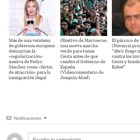
Más de una veintena
Objetivo de Marruecos:
El párroco de
de gobiernos europeos
una nueva marcha
(Navarra) pr
denuncian la
verde para tomar
“abrir fuego 
«regularización»
Ceuta antes de que
contra los inv
masiva de Pedro
cambie el Gobierno de
Ceuta y bomb
Sánchez como «factor
España
Rabat”
de atracción» para la
(Videocomentario de
inmigración ilegal
Joaquín Abad)
Notificaciones