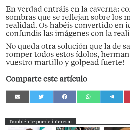
En verdad entráis en la caverna: co
sombras que se reflejan sobre los 
realidad. Os habéis convertido en i
confundis las imágenes con la reali
No queda otra solución que la de sa
romper todos estos ídolos, herma
vuestro martillo y golpead fuerte!
Comparte este artículo
Compartir
Compartir
Compartir
Compartir
Compartir
en
en
en
en
en
Email
Twitter
Facebook
WhatsApp
Telegram
También te puede interesar