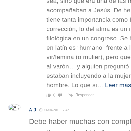
sea, sino que era una de las 
acompañaban a Jesús. De hec
tiene tanta importancia como 
corrección, lo del alma es un 
filológica en un congreso. Se
en latín es “humano” frente a 
vir/femina (o mulier), pero qu
al varón… y alguien preguntó s
estaban incluyendo a la mujer
hombre. Lo que si
…
Leer más
Responder
0
A.J
06/04/2012 17:42
Debe haber muchas con complej