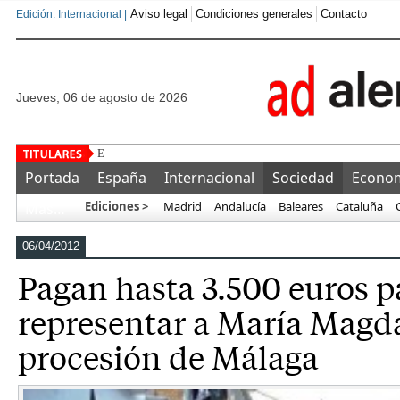
Aviso legal
Condiciones generales
Contacto
Edición: Internacional |
jueves, 06 de agosto de 2026
El CBD gana protagonismo en GrowBa
Portada
España
Internacional
Sociedad
Econo
Ediciones >
Madrid
Andalucía
Baleares
Cataluña
Más…
06/04/2012
Pagan hasta 3.500 euros p
representar a María Magd
procesión de Málaga