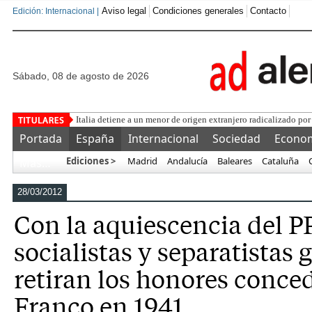
Aviso legal
Condiciones generales
Contacto
Edición: Internacional |
sábado, 08 de agosto de 2026
Una asociación militar
Portada
España
Internacional
Sociedad
Econo
Ediciones >
Madrid
Andalucía
Baleares
Cataluña
Más…
28/03/2012
Con la aquiescencia del P
socialistas y separatistas 
retiran los honores conce
Franco en 1941