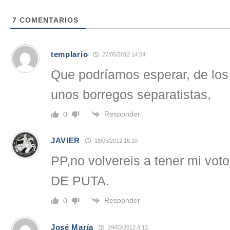
7
COMENTARIOS
templario
27/05/2012 14:04
Que podríamos esperar, de los 
unos borregos separatistas,
Responder
0
JAVIER
18/05/2012 16:10
PP,no volvereis a tener mi v
DE PUTA.
Responder
0
José María
29/03/2012 8:13