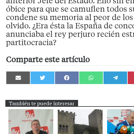
anterior Jefe del Estado. Ello sin 
óbice para que se camuflen todos su
condene su memoria al peor de los 
olvido. ¿Era ésta la España de conc
anunciaba el rey perjuro recién est
partitocracia?
Comparte este artículo
Compartir
Compartir
Compartir
Compartir
Compartir
en
en
en
en
en
Email
Twitter
Facebook
WhatsApp
Telegram
También te puede interesar