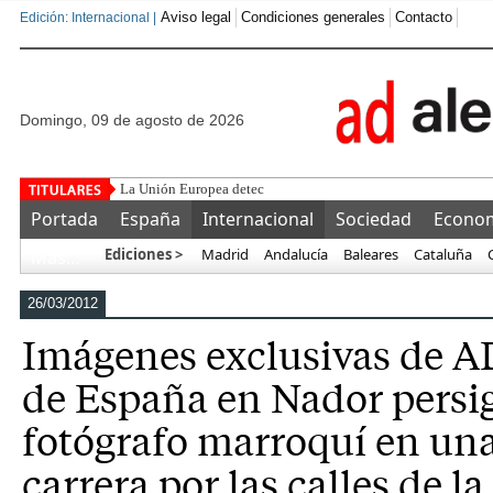
Aviso legal
Condiciones generales
Contacto
Edición: Internacional |
domingo, 09 de agosto de 2026
La Unión Europea detecta aceitunas marroquíes con niveles de
Portada
España
Internacional
Sociedad
Econo
Ediciones >
Madrid
Andalucía
Baleares
Cataluña
Más…
26/03/2012
Imágenes exclusivas de AD
de España en Nador persi
fotógrafo marroquí en una
carrera por las calles de l