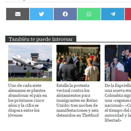
Compartir
Compartir
Compartir
Compartir
Compartir
en
en
en
en
en
Email
Twitter
Facebook
WhatsApp
Telegram
También te puede interesar
Uno de cada siete
Estalla la protesta
De la Espriell
alemanes se plantea
vecinal contra los
una nueva eta
abandonar el país en
alojamientos para
Colombia sig
los próximos cinco
inmigrantes en Reino
una «regener
años y la cifra se
Unido: tres noches de
nacional»: «
dispara entre los
manifestaciones y seis
el tiempo del 
jóvenes
detenidos en Thetford
autoridad y la
libertad»