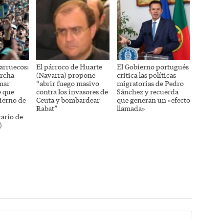
arruecos:
El párroco de Huarte
El Gobierno portugués
rcha
(Navarra) propone
critica las políticas
mar
“abrir fuego masivo
migratorias de Pedro
e que
contra los invasores de
Sánchez y recuerda
ierno de
Ceuta y bombardear
que generan un «efecto
Rabat”
llamada»
ario de
)