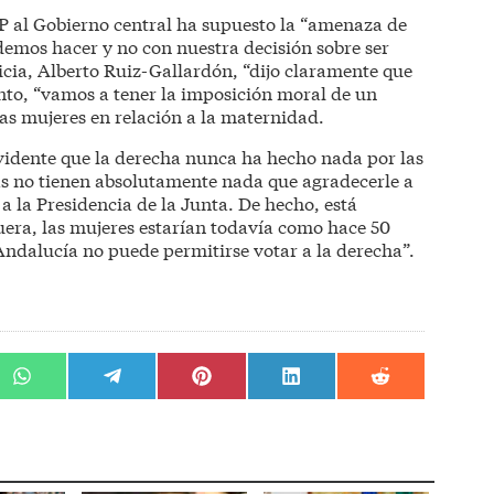
P al Gobierno central ha supuesto la “amenaza de
demos hacer y no con nuestra decisión sobre ser
icia, Alberto Ruiz-Gallardón, “dijo claramente que
tanto, “vamos a tener la imposición moral de un
as mujeres en relación a la maternidad.
vidente que la derecha nunca ha hecho nada por las
as no tienen absolutamente nada que agradecerle a
 a la Presidencia de la Junta. De hecho, está
uera, las mujeres estarían todavía como hace 50
Andalucía no puede permitirse votar a la derecha”.
r
Compartir
Compartir
Compartir
Compartir
Compartir
en
en
en
en
en
WhatsApp
Telegram
Pinterest
LinkedIn
Reddit