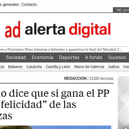
s generales
Contacto
Ads by
"AD, el 
l
Sociedad
Economía
Deportes
A fondo
Sucesos
cía
Baleares
Cataluña
Castilla y León
Reino de Valencia
Galicia
Va
REDACCION
| 11180 lecturas
 dice que si gana el PP
 felicidad” de las
zas