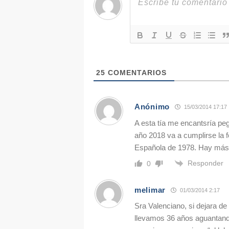
25
COMENTARIOS
Anónimo
15/03/2014 17:17
A esta tía me encantsría peg
año 2018 va a cumplirse la 
Española de 1978. Hay más 
Responder
0
melimar
01/03/2014 2:17
Sra Valenciano, si dejara de
llevamos 36 años aguantando