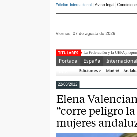
Aviso legal
Condicione
Edición: Internacional |
viernes, 07 de agosto de 2026
La Constitución española tie
Portada
España
Internaciona
Ediciones >
Madrid
Andalu
Más…
22/03/2012
Elena Valenciano
“corre peligro la
mujeres andalu