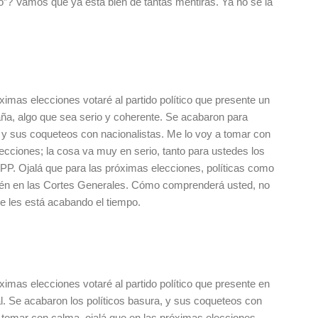
bo”? Vamos que ya está bien de tantas mentiras. Ya no se la
ximas elecciones votaré al partido político que presente un
ña, algo que sea serio y coherente. Se acabaron para
a y sus coqueteos con nacionalistas. Me lo voy a tomar con
ecciones; la cosa va muy en serio, tanto para ustedes los
 PP. Ojalá que para las próximas elecciones, políticas como
stén en las Cortes Generales. Cómo comprenderá usted, no
e les está acabando el tiempo.
ximas elecciones votaré al partido político que presente en
. Se acabaron los políticos basura, y sus coqueteos con
a tomar con calma, ojalá que en las próximas elecciones