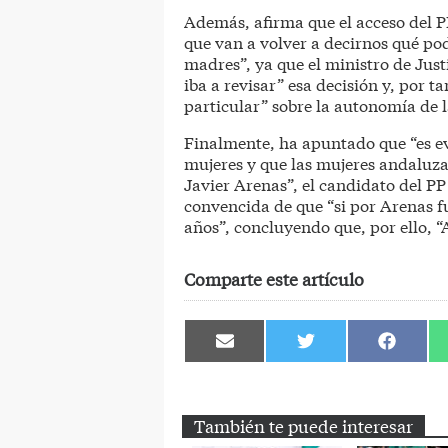
Además, afirma que el acceso del P
que van a volver a decirnos qué po
madres”, ya que el ministro de Just
iba a revisar” esa decisión y, por 
particular” sobre la autonomía de l
Finalmente, ha apuntado que “es e
mujeres y que las mujeres andaluz
Javier Arenas”, el candidato del PP
convencida de que “si por Arenas f
años”, concluyendo que, por ello, “
Comparte este artículo
Compartir
Compartir
Comparti
en
en
en
Email
Twitter
Facebook
También te puede interesar