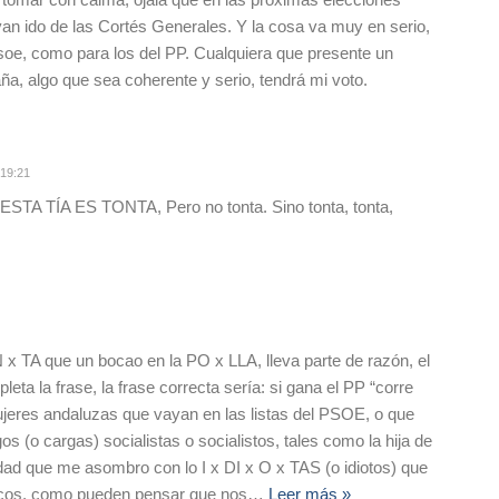
yan ido de las Cortés Generales. Y la cosa va muy en serio,
Psoe, como para los del PP. Cualquiera que presente un
a, algo que sea coherente y serio, tendrá mi voto.
 19:21
ESTA TÍA ES TONTA, Pero no tonta. Sino tonta, tonta,
 x TA que un bocao en la PO x LLA, lleva parte de razón, el
eta la frase, la frase correcta sería: si gana el PP “corre
 mujeres andaluzas que vayan en las listas del PSOE, o que
os (o cargas) socialistas o socialistos, tales como la hija de
ad que me asombro con lo I x DI x O x TAS (o idiotos) que
íticos, como pueden pensar que nos
…
Leer más »