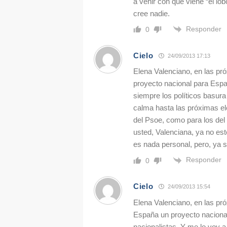
a venir con que viene “el lo
cree nadie.
Responder
0
Cielo
24/09/2013 17:13
Elena Valenciano, en las pró
proyecto nacional para Espa
siempre los políticos basur
calma hasta las próximas el
del Psoe, como para los del
usted, Valenciana, ya no e
es nada personal, pero, ya s
Responder
0
Cielo
24/09/2013 15:54
Elena Valenciano, en las pró
España un proyecto nacional
nacionalistas. Y me lo voy 