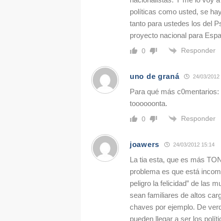
políticas como usted, se ha
tanto para ustedes los del 
proyecto nacional para Españ
Responder
0
uno de graná
24/03/2012
Para qué más c0mentarios: 
toooooonta.
Responder
0
joawers
24/03/2012 15:14
La tia esta, que es más TON
problema es que está incompl
peligro la felicidad” de las
sean familiares de altos carg
chaves por ejemplo. De verd
pueden llegar a ser los pol