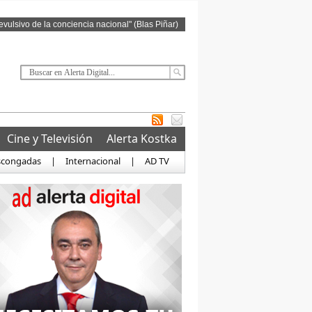
revulsivo de la conciencia nacional" (Blas Piñar)
Cine y Televisión
Alerta Kostka
scongadas
|
Internacional
|
AD TV