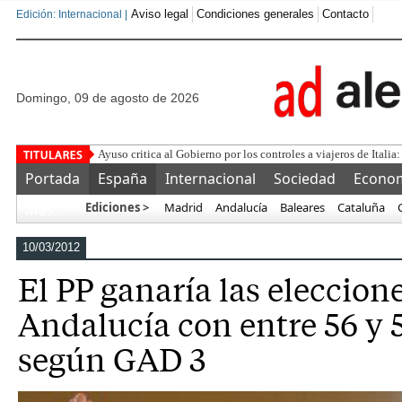
Aviso legal
Condiciones generales
Contacto
Edición: Internacional |
domingo, 09 de agosto de 2026
¿Se puede
Portada
España
Internacional
Sociedad
Econo
Ediciones >
Madrid
Andalucía
Baleares
Cataluña
Más…
10/03/2012
El PP ganaría las eleccion
Andalucía con entre 56 y 
según GAD 3