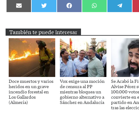
Compartir
Compartir
Compartir
Compartir
Compartir
en
en
en
en
en
Email
Twitter
Facebook
WhatsApp
Telegram
También te puede interesar
Doce muertos y varios
Vox exige una moción
Se Acabó la Fi
heridos en un grave
de censura al PP
Alvise Pérez s
incendio forestal en
mientras bloquea un
100.000 votos
Los Gallardos
gobierno alternativo a
convierte en e
(Almería)
Sánchez en Andalucía
partido en An
tras las elecci