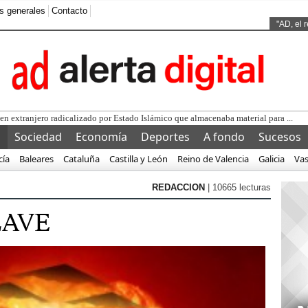
s generales
Contacto
Ads by
"AD, el 
l
Sociedad
Economía
Deportes
A fondo
Sucesos
cía
Baleares
Cataluña
Castilla y León
Reino de Valencia
Galicia
Va
REDACCION
| 10665 lecturas
LAVE