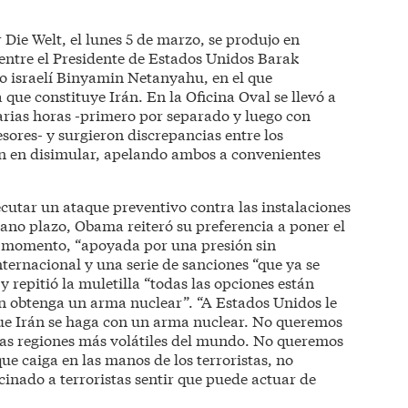
 Die Welt, el lunes 5 de marzo, se produjo en
entre el Presidente de Estados Unidos Barak
o israelí Binyamin Netanyahu, en el que
que constituye Irán. En la Oficina Oval se llevó a
rias horas -primero por separado y luego con
esores- y surgieron discrepancias entre los
on en disimular, apelando ambos a convenientes
jecutar un ataque preventivo contra las instalaciones
iano plazo, Obama reiteró su preferencia a poner el
el momento, “apoyada por una presión sin
ternacional y una serie de sanciones “que ya se
 y repitió la muletilla “todas las opciones están
n obtenga un arma nuclear”. “A Estados Unidos le
e Irán se haga con un arma nuclear. No queremos
las regiones más volátiles del mundo. No queremos
ue caiga en las manos de los terroristas, no
nado a terroristas sentir que puede actuar de