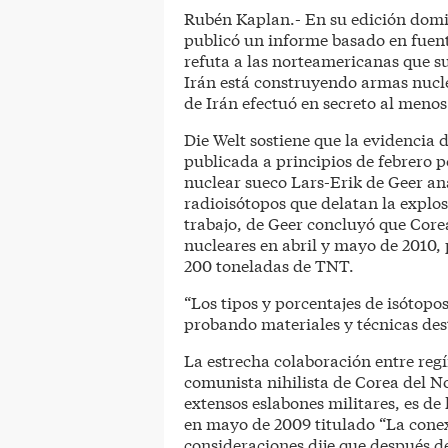
Rubén Kaplan.- En su edición domin
publicó un informe basado en fuent
refuta a las norteamericanas que 
Irán está construyendo armas nucle
de Irán efectuó en secreto al meno
Die Welt sostiene que la evidencia 
publicada a principios de febrero po
nuclear sueco Lars-Erik de Geer an
radioisótopos que delatan la explo
trabajo, de Geer concluyó que Core
nucleares en abril y mayo de 2010,
200 toneladas de TNT.
“Los tipos y porcentajes de isótop
probando materiales y técnicas des
La estrecha colaboración entre reg
comunista nihilista de Corea del Nor
extensos eslabones militares, es de 
en mayo de 2009 titulado “La cone
consideraciones dije que después de