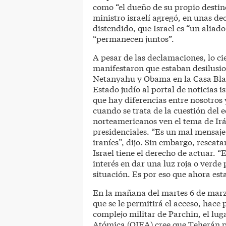
como “el dueño de su propio destin
ministro israelí agregó, en unas de
distendido, que Israel es “un aliad
“permanecen juntos”.
A pesar de las declamaciones, lo cie
manifestaron que estaban desilusio
Netanyahu y Obama en la Casa Blan
Estado judío al portal de noticias i
que hay diferencias entre nosotros
cuando se trata de la cuestión del e
norteamericanos ven el tema de Irá
presidenciales. “Es un mal mensaje
iraníes”, dijo. Sin embargo, rescat
Israel tiene el derecho de actuar. “
interés en dar una luz roja o verd
situación. Es por eso que ahora est
En la mañana del martes 6 de marzo
que se le permitirá el acceso, hace
complejo militar de Parchin, el lu
Atómica (OIEA) cree que Teherán pe