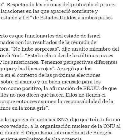
o”. Respetando las normas del protocolo el primer
claraciones en las que apareció sonriente y
o estable y fiel” de Estados Unidos y ambos países
rto es que funcionarios del estado de Israel
nados con los resultados de la reunión de
ca. “No hubo sorpresas”, dijo un alto miembro del
sraelí Ynet. “Estaba claro desde los últimos meses
 y los americanos. Tenemos perspectivas diferentes
quipo y las líneas rojas”. Agregó que los
n en el contexto de las próximas elecciones
 sobre el asunto y un buen mensaje para los
aron como positivo, la afirmación de EE.UU. de que
Ellos no nos dicen qué hacer. Ellos no tienen el
e porque entonces asumen la responsabilidad de la
amos en la zona gris”.
 la agencia de noticias ISNA dijo que Irán informó
 poco vedado, a la organización nuclear de la ONU al
gar donde el Organismo Internacional de Energía
rsigue explosivos de alta potencia