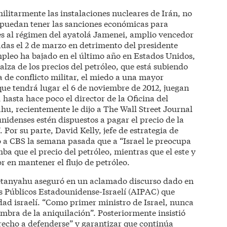
ilitarmente las instalaciones nucleares de Irán, no
e puedan tener las sanciones económicas para
es al régimen del ayatolá Jamenei, amplio vencedor
zadas el 2 de marzo en detrimento del presidente
pleo ha bajado en el último año en Estados Unidos,
alza de los precios del petróleo, que está subiendo
 de conflicto militar, el miedo a una mayor
 que tendrá lugar el 6 de noviembre de 2012, juegan
hasta hace poco el director de la Oficina del
, recientemente le dijo a The Wall Street Journal
nidenses estén dispuestos a pagar el precio de la
 Por su parte, David Kelly, jefe de estrategia de
 a CBS la semana pasada que a “Israel le preocupa
 que el precio del petróleo, mientras que el este y
r en mantener el flujo de petróleo.
etanyahu aseguró en un aclamado discurso dado en
s Públicos Estadounidense-Israelí (AIPAC) que
dad israelí. “Como primer ministro de Israel, nunca
ombra de la aniquilación”. Posteriormente insistió
erecho a defenderse” y garantizar que continúa