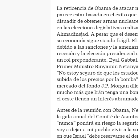
La reticencia de Obama de atacar m
parece estar basada en el éxito qu
disuadir de obtener armas nuclear
en las elecciones legislativas reali
Ahmadinejad. A pesar que el desem
su economía sigue siendo frágil. El 
debido a las sanciones y la amenaza
recesión y la elección presidencial
un rol preponderante. Eyal Gabbai, 
Primer Ministro Binyamin Netanyahu
“No estoy seguro de que los estadou
subida de los precios por la bomba”.
mercado del fondo J.P. Morgan dijo
mucho más que Irán tenga una bomba
el oeste tienen un interés abrumado
Antes de la reunión con Obama, N
la gala anual del Comité de Asunto
“nunca” pondrá en riesgo la seguri
voy a dejar a mi pueblo vivir a la s
en que Israel “debe reservarse el d