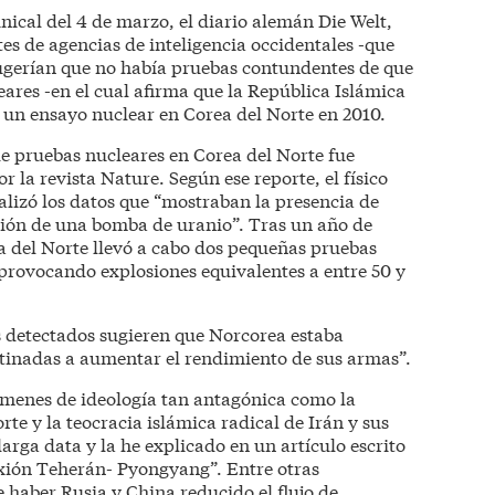
ical del 4 de marzo, el diario alemán Die Welt,
es de agencias de inteligencia occidentales -que
sugerían que no había pruebas contundentes de que
ares -en el cual afirma que la República Islámica
s un ensayo nuclear en Corea del Norte en 2010.
de pruebas nucleares en Corea del Norte fue
r la revista Nature. Según ese reporte, el físico
alizó los datos que “mostraban la presencia de
sión de una bomba de uranio”. Tras un año de
a del Norte llevó a cabo dos pequeñas pruebas
 provocando explosiones equivalentes a entre 50 y
os detectados sugieren que Norcorea estaba
tinadas a aumentar el rendimiento de sus armas”.
ímenes de ideología tan antagónica como la
te y la teocracia islámica radical de Irán y sus
larga data y la he explicado en un artículo escrito
xión Teherán- Pyongyang”. Entre otras
 haber Rusia y China reducido el flujo de