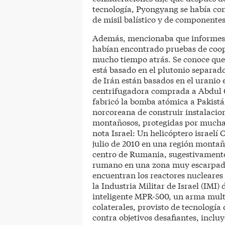
tecnología, Pyongyang se había cons
de misil balístico y de componente
Además, mencionaba que informes p
habían encontrado pruebas de coope
mucho tiempo atrás. Se conoce que
está basado en el plutonio separado
de Irán están basados en el uranio
centrifugadora comprada a Abdul Q
fabricó la bomba atómica a Pakistá
norcoreana de construir instalacio
montañosos, protegidas por mucha
nota Israel: Un helicóptero israelí
julio de 2010 en una región montaño
centro de Rumania, sugestivamente 
rumano en una zona muy escarpada 
encuentran los reactores nucleares
la Industria Militar de Israel (IMI
inteligente MPR-500, un arma mult
colaterales, provisto de tecnologí
contra objetivos desafiantes, incl