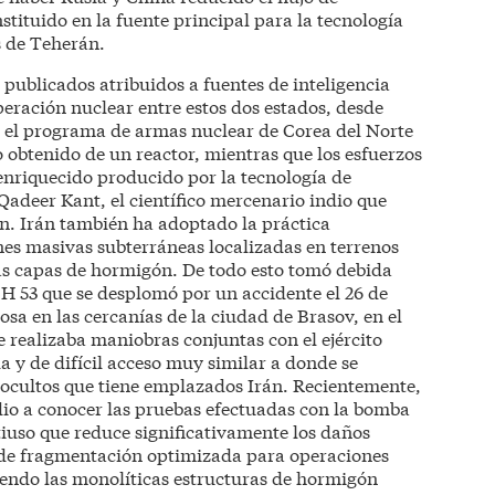
tituido en la fuente principal para la tecnología
s de Teherán.
ublicados atribuidos a fuentes de inteligencia
ración nuclear entre estos dos estados, desde
 el programa de armas nuclear de Corea del Norte
 obtenido de un reactor, mientras que los esfuerzos
 enriquecido producido por la tecnología de
adeer Kant, el científico mercenario indio que
n. Irán también ha adoptado la práctica
nes masivas subterráneas localizadas en terrenos
s capas de hormigón. De todo esto tomó debida
 CH 53 que se desplomó por un accidente el 26 de
sa en las cercanías de la ciudad de Brasov, en el
realizaba maniobras conjuntas con el ejército
y de difícil acceso muy similar a donde se
 ocultos que tiene emplazados Irán. Recientemente,
) dio a conocer las pruebas efectuadas con la bomba
iuso que reduce significativamente los daños
a de fragmentación optimizada para operaciones
uyendo las monolíticas estructuras de hormigón