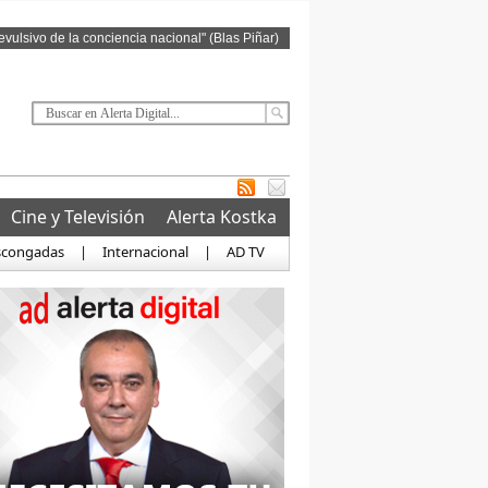
revulsivo de la conciencia nacional" (Blas Piñar)
Cine y Televisión
Alerta Kostka
scongadas
|
Internacional
|
AD TV