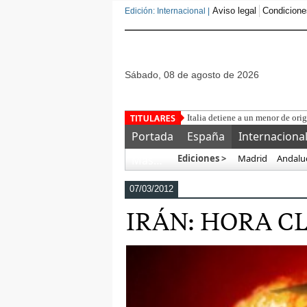
Aviso legal
Condicione
Edición: Internacional |
sábado, 08 de agosto de 2026
Una asociación militar exi
Portada
España
Internaciona
Ediciones >
Madrid
Andalu
Más…
07/03/2012
IRÁN: HORA C