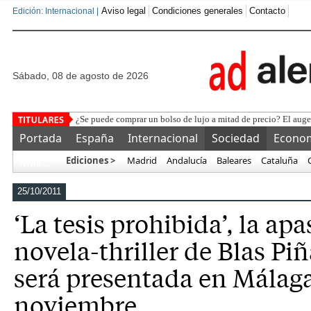
Aviso legal
Condiciones generales
Contacto
Edición: Internacional |
sábado, 08 de agosto de 2026
Policías y guardias civ
Portada
España
Internacional
Sociedad
Econo
Ediciones >
Madrid
Andalucía
Baleares
Cataluña
Más…
25/10/2011
‘La tesis prohibida’, la ap
novela-thriller de Blas Pi
será presentada en Málaga 
noviembre