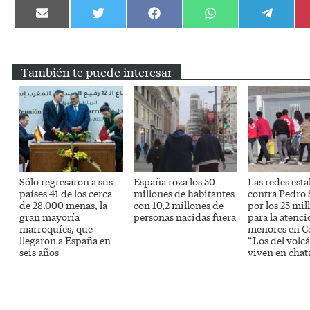
Compartir
Compartir
Compartir
Compartir
Compartir
en
en
en
en
en
Email
Twitter
Facebook
WhatsApp
Telegram
También te puede interesar
Sólo regresaron a sus
España roza los 50
Las redes esta
países 41 de los cerca
millones de habitantes
contra Pedro
de 28.000 menas, la
con 10,2 millones de
por los 25 mil
gran mayoría
personas nacidas fuera
para la atenci
marroquíes, que
menores en C
llegaron a España en
“Los del volc
seis años
viven en chat