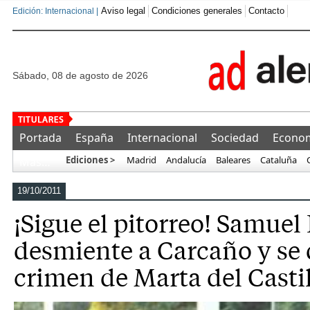
Aviso legal
Condiciones generales
Contacto
Edición: Internacional |
sábado, 08 de agosto de 2026
Una asociación militar exige ade
Portada
España
Internacional
Sociedad
Econo
Ediciones >
Madrid
Andalucía
Baleares
Cataluña
Más…
19/10/2011
¡Sigue el pitorreo! Samuel
desmiente a Carcaño y se
crimen de Marta del Casti