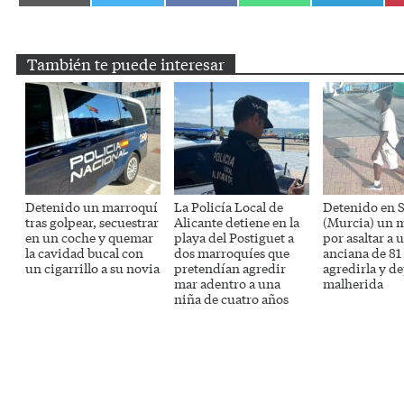
en
en
en
en
en
Email
Twitter
Facebook
WhatsApp
Telegram
También te puede interesar
Detenido un marroquí
La Policía Local de
Detenido en S
tras golpear, secuestrar
Alicante detiene en la
(Murcia) un 
en un coche y quemar
playa del Postiguet a
por asaltar a 
la cavidad bucal con
dos marroquíes que
anciana de 81
un cigarrillo a su novia
pretendían agredir
agredirla y de
mar adentro a una
malherida
niña de cuatro años