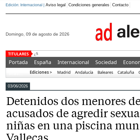
Aviso legal
Condiciones generales
Contacto
Edición: Internacional |
domingo, 09 de agosto de 2026
¿Se puede comprar
Portada
España
Internacional
Sociedad
Econo
Ediciones >
Madrid
Andalucía
Baleares
Cataluña
Más…
03/06/2026
Detenidos dos menores de 
acusados de agredir sexua
niñas en una piscina mun
Vallecas