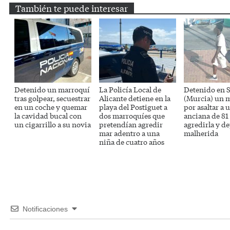
También te puede interesar
Detenido un marroquí
La Policía Local de
Detenido en S
tras golpear, secuestrar
Alicante detiene en la
(Murcia) un 
en un coche y quemar
playa del Postiguet a
por asaltar a 
la cavidad bucal con
dos marroquíes que
anciana de 81
un cigarrillo a su novia
pretendían agredir
agredirla y de
mar adentro a una
malherida
niña de cuatro años
Notificaciones