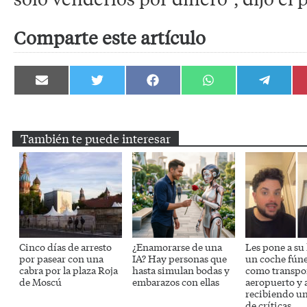
Comparte este artículo
Compartir
Compartir
Compartir
Compartir
Compartir
en
en
en
en
en
Email
Twitter
Facebook
WhatsApp
Telegram
También te puede interesar
Cinco días de arresto
¿Enamorarse de una
Les pone a su
por pasear con una
IA? Hay personas que
un coche fún
cabra por la plaza Roja
hasta simulan bodas y
como transpor
de Moscú
embarazos con ellas
aeropuerto y 
recibiendo un
de críticas