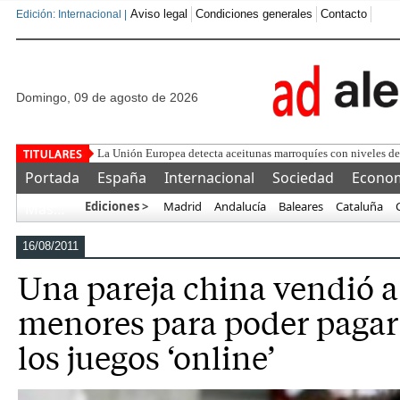
Aviso legal
Condiciones generales
Contacto
Edición: Internacional |
domingo, 09 de agosto de 2026
F
Portada
España
Internacional
Sociedad
Econo
Ediciones >
Madrid
Andalucía
Baleares
Cataluña
Más…
16/08/2011
Una pareja china vendió a 
menores para poder pagar 
los juegos ‘online’