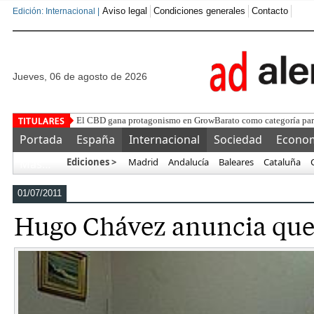
Aviso legal
Condiciones generales
Contacto
Edición: Internacional |
jueves, 06 de agosto de 2026
Tipos de VPS: cómo el
Portada
España
Internacional
Sociedad
Econo
Ediciones >
Madrid
Andalucía
Baleares
Cataluña
Más…
01/07/2011
Hugo Chávez anuncia que 