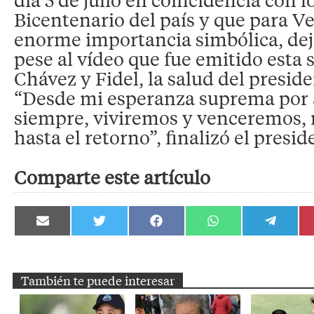
Bicentenario del país y que para V
enorme importancia simbólica, dejó
pese al vídeo que fue emitido esta
Chávez y Fidel, la salud del presid
“Desde mi esperanza suprema por 
siempre, viviremos y venceremos, 
hasta el retorno”, finalizó el presid
Comparte este artículo
Compartir
Compartir
Compartir
Compartir
Compartir
en
en
en
en
en
Email
Twitter
Facebook
WhatsApp
Telegram
También te puede interesar