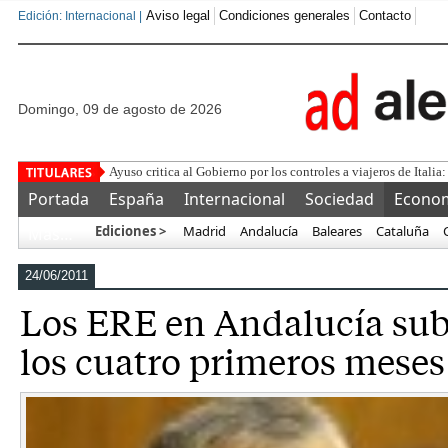
Aviso legal
Condiciones generales
Contacto
Edición: Internacional |
domingo, 09 de agosto de 2026
¿Se pu
Portada
España
Internacional
Sociedad
Econo
Ediciones >
Madrid
Andalucía
Baleares
Cataluña
Más…
24/06/2011
Los ERE en Andalucía su
los cuatro primeros meses