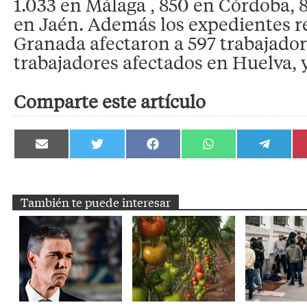
1.033 en Málaga , 850 en Córdoba, 
en Jaén. Además los expedientes r
Granada afectaron a 597 trabajador
trabajadores afectados en Huelva, 
Comparte este artículo
Compartir
Compartir
Compartir
Compartir
Compartir
en
en
en
en
en
Email
Twitter
Facebook
WhatsApp
Telegram
También te puede interesar