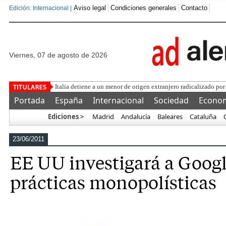
Aviso legal
Condiciones generales
Contacto
Edición: Internacional |
viernes, 07 de agosto de 2026
Portada
España
Internacional
Sociedad
Econo
Ediciones >
Madrid
Andalucía
Baleares
Cataluña
Más…
23/06/2011
EE UU investigará a Googl
prácticas monopolísticas