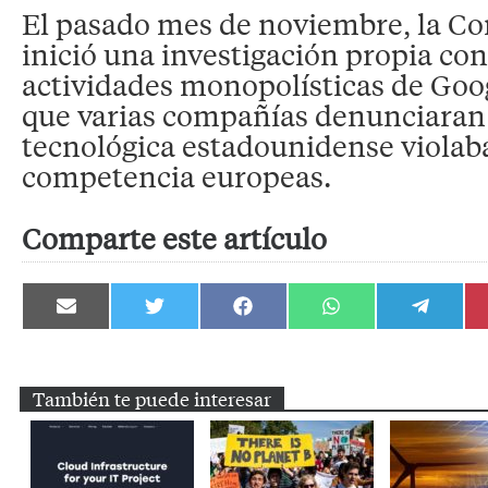
El pasado mes de noviembre, la C
inició una investigación propia co
actividades monopolísticas de Goo
que varias compañías denunciaran 
tecnológica estadounidense violaba 
competencia europeas.
Comparte este artículo
Compartir
Compartir
Compartir
Compartir
Compartir
en
en
en
en
en
Email
Twitter
Facebook
WhatsApp
Telegram
También te puede interesar