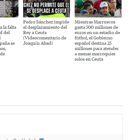
Pedro Sánchez impide
Mientras Marruecos
 la falta
el desplazamiento del
gasta 500 millones de
d del
Rey a Ceuta
euros en un estadio de
l
(Videocomentario de
fútbol, el Gobierno
paña se
Joaquín Abad)
español destina 25
aos,
millones para atender
 de
a menas marroquíes
solos en Ceuta