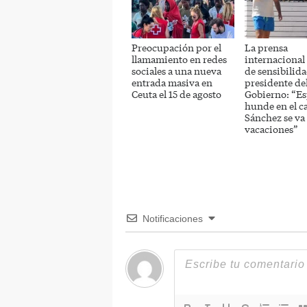
Preocupación por el
La prensa
llamamiento en redes
internacional a
sociales a una nueva
de sensibilida
entrada masiva en
presidente de
Ceuta el 15 de agosto
Gobierno: “Es
hunde en el c
Sánchez se va
vacaciones”
Notificaciones