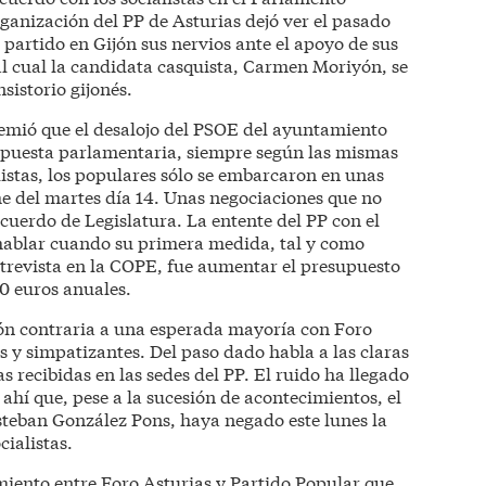
rganización del PP de Asturias dejó ver el pasado
l partido en Gijón sus nervios ante el apoyo de sus
al cual la candidata casquista, Carmen Moriyón, se
sistorio gijonés.
temió que el desalojo del PSOE del ayuntamiento
 apuesta parlamentaria, siempre según las mismas
istas, los populares sólo se embarcaron en unas
e del martes día 14. Unas negociaciones que no
cuerdo de Legislatura. La entente del PP con el
ablar cuando su primera medida, tal y como
trevista en la COPE, fue aumentar el presupuesto
0 euros anuales.
ción contraria a una esperada mayoría con Foro
 y simpatizantes. Del paso dado habla a las claras
s recibidas en las sedes del PP. El ruido ha llegado
ahí que, pese a la sucesión de acontecimientos, el
teban González Pons, haya negado este lunes la
cialistas.
miento entre Foro Asturias y Partido Popular que