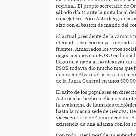
regional. El propio secretario de O
sábado día 11 ante la junta local de
concejales a Foro Asturias gracias 
alzó con el bastón de mando del con
El actual presidente de la cámara 
diera al traste con su ya fraguada
fuentes. Amarrados los votos social
negociaciones con FORO en la noch
llegaron a nada al no alcanzar un a
PSOE todavía dio mucho más que h
denunció Álvarez Cascos en una en
de la Junta General en unos 500.00
El salto de los populares en direc
Asturias ha hecho mella en votantes
la avalancha de llamadas telefónica
hasta la misma sede de Génova. De 
vicesecretario de Comunicación, Es
existencia de una alianza con los so
Con todo, ¿será posible un entendi