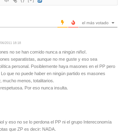
{}
[+]
el más votado
06/2011 18:18
sones no se han comido nunca a ningún niño!.
nes separatistas, aunque no me guste y eso sea
olítica personal. Posiblemente haya masones en el PP pero
. Lo que no puede haber en ningún partido es masones
y, mucho menos, totalitarios.
 respetuosa. Por eso nunca insulta.
ol y eso no se lo perdona el PP ni el grupo Intereconomía
iotas que ZP es decir: NADA.