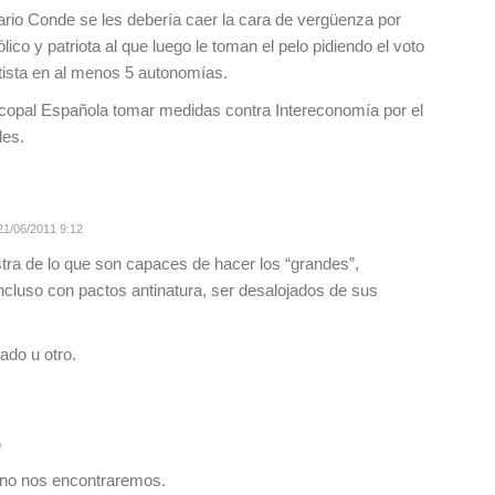
Mario Conde se les debería caer la cara de vergüenza por
ólico y patriota al que luego le toman el pelo pidiendo el voto
ista en al menos 5 autonomías.
copal Española tomar medidas contra Intereconomía por el
les.
1/06/2011 9:12
ra de lo que son capaces de hacer los “grandes”,
ncluso con pactos antinatura, ser desalojados de sus
lado u otro.
0
ino nos encontraremos.