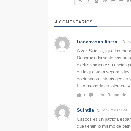
4
COMENTARIOS
francmason liberal
21/
A ver, Suintila, ¡que los ma
Desgraciadamente hay maso
exclusivamente su opción p
dudo que sean separatistas
doctrinarios, intransigentes 
La masonería es tolerante y
Responder
0
Suintila
21/06/2011 11:44
Cascos es un patriota españ
que tienen lo mismo de patr