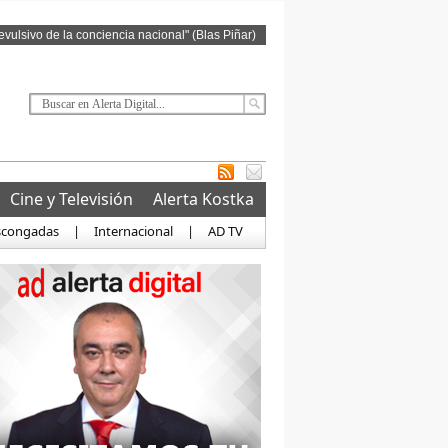
revulsivo de la conciencia nacional" (Blas Piñar)
Cine y Televisión
Alerta Kostka
scongadas
|
Internacional
|
AD TV