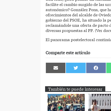
facilite el cambio surgido de las 
autonómico? González Pons, que ha
ofrecimientos del alcalde de Oviedo
gobierno del PSOE, ha situado la pe
reclamándole una oferta de pacto 
diversas propuestas al PP. (Ver do
El panorama postelectoral continúa
Comparte este artículo
Compartir
Compartir
Comparti
en
en
en
Email
Twitter
Facebook
También te puede interesar