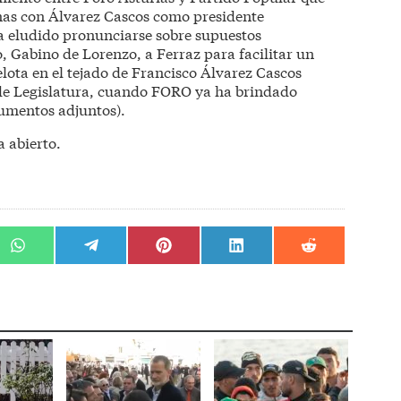
urnas con Álvarez Cascos como presidente
 eludido pronunciarse sobre supuestos
, Gabino de Lorenzo, a Ferraz para facilitar un
lota en el tejado de Francisco Álvarez Cascos
de Legislatura, cuando FORO ya ha brindado
cumentos adjuntos).
 abierto.
r
Compartir
Compartir
Compartir
Compartir
Compartir
en
en
en
en
en
WhatsApp
Telegram
Pinterest
LinkedIn
Reddit