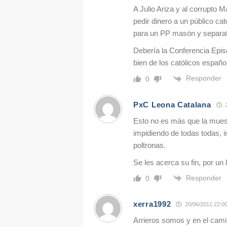
A Julio Ariza y al corrupto 
pedir dinero a un público cat
para un PP masón y separat
Debería la Conferencia Epis
bien de los católicos españo
Responder
0
PxC Leona Catalana
2
Esto no es más que la muest
impidiendo de todas todas, i
poltronas.
Se les acerca su fin, por un 
Responder
0
xerra1992
20/06/2011 22:0
Arrieros somos y en el cam