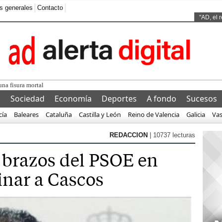
s generales
Contacto
Ads by
"AD, el 
l
Sociedad
Economía
Deportes
A fondo
Sucesos
cía
Baleares
Cataluña
Castilla y León
Reino de Valencia
Galicia
Va
REDACCION
| 10737 lecturas
n brazos del PSOE en
inar a Cascos